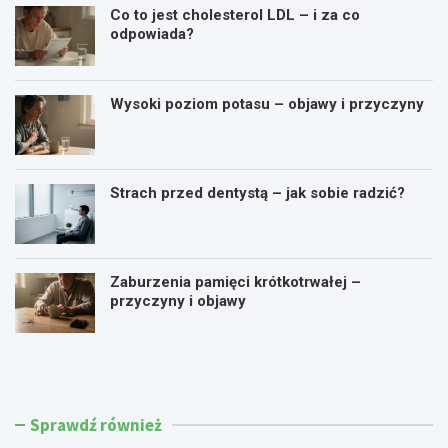
Co to jest cholesterol LDL – i za co
odpowiada?
Wysoki poziom potasu – objawy i przyczyny
Strach przed dentystą – jak sobie radzić?
Zaburzenia pamięci krótkotrwałej –
przyczyny i objawy
Ć
J
w
a
i
k
c
o
z
b
Sprawdź również
e
n
n
i