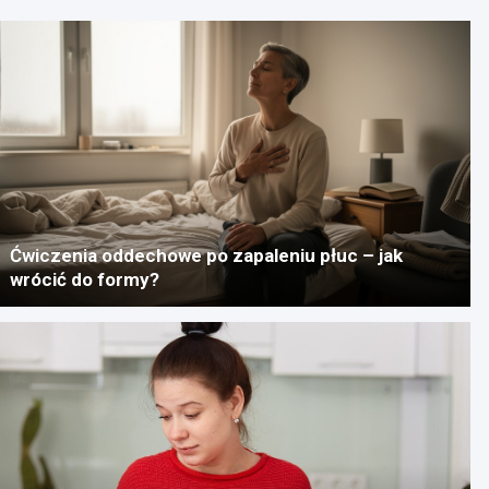
Ćwiczenia oddechowe po zapaleniu płuc – jak
wrócić do formy?