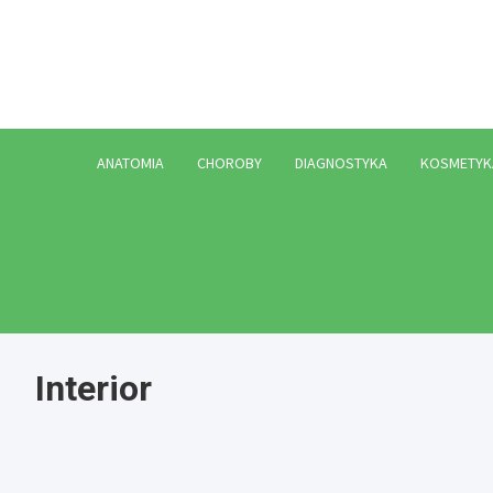
Skip
to
content
ANATOMIA
CHOROBY
DIAGNOSTYKA
KOSMETYK
Interior