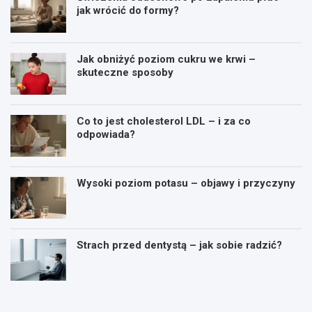
jak wrócić do formy?
Jak obniżyć poziom cukru we krwi –
skuteczne sposoby
Co to jest cholesterol LDL – i za co
odpowiada?
Wysoki poziom potasu – objawy i przyczyny
Strach przed dentystą – jak sobie radzić?
P
Ć
i
w
e
i