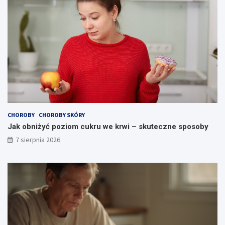
y
?
CHOROBY
CHOROBY SKÓRY
Jak obniżyć poziom cukru we krwi – skuteczne sposoby
7 sierpnia 2026