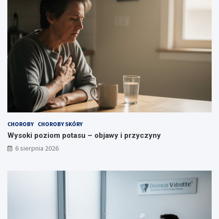
o
r
o
z
d
y
p
c
o
z
w
y
i
n
a
y
d
a
?
CHOROBY
CHOROBY SKÓRY
Wysoki poziom potasu – objawy i przyczyny
6 sierpnia 2026