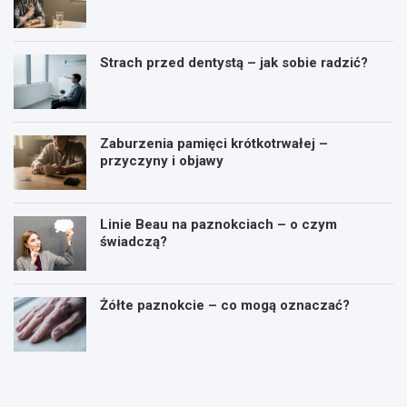
Strach przed dentystą – jak sobie radzić?
Zaburzenia pamięci krótkotrwałej –
przyczyny i objawy
Linie Beau na paznokciach – o czym
świadczą?
Żółte paznokcie – co mogą oznaczać?
C
W
o
y
t
s
o
o