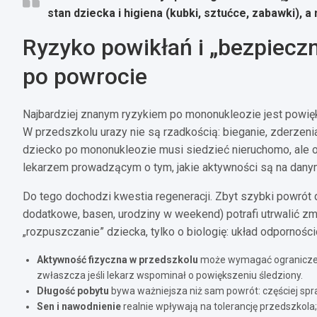
stan dziecka i higiena (kubki, sztućce, zabawki), a
Ryzyko powikłań i „bezpiecz
po powrocie
Najbardziej znanym ryzykiem po mononukleozie jest powięk
W przedszkolu urazy nie są rzadkością: bieganie, zderzenia
dziecko po mononukleozie musi siedzieć nieruchomo, ale 
lekarzem prowadzącym o tym, jakie aktywności są na dany
Do tego dochodzi kwestia regeneracji. Zbyt szybki powrót 
dodatkowe, basen, urodziny w weekend) potrafi utrwalić zm
„rozpuszczanie” dziecka, tylko o biologię: układ odpornoś
Aktywność fizyczna w przedszkolu
może wymagać ograniczeń 
zwłaszcza jeśli lekarz wspominał o powiększeniu śledziony.
Długość pobytu
bywa ważniejsza niż sam powrót: częściej spraw
Sen i nawodnienie
realnie wpływają na tolerancję przedszkola;