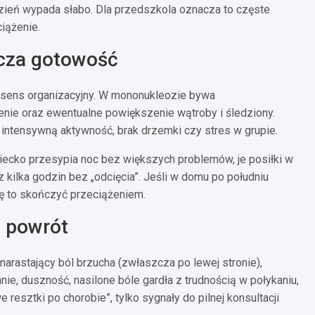
dzień wypada słabo. Dla przedszkola oznacza to częste
ciążenie.
acza gotowość
a sens organizacyjny. W mononukleozie bywa
enie oraz ewentualne powiększenie wątroby i śledziony.
intensywną aktywność, brak drzemki czy stres w grupie.
ziecko przesypia noc bez większych problemów, je posiłki w
z kilka godzin bez „odcięcia”. Jeśli w domu po południu
ię to skończyć przeciążeniem.
 powrót
arastający ból brzucha (zwłaszcza po lewej stronie),
ie, duszność, nasilone bóle gardła z trudnością w połykaniu,
 resztki po chorobie”, tylko sygnały do pilnej konsultacji