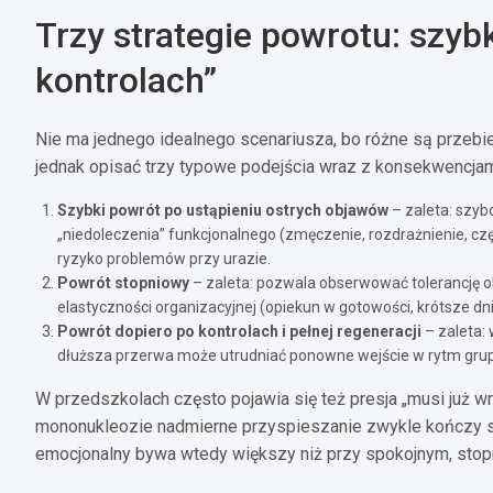
Trzy strategie powrotu: szyb
kontrolach”
Nie ma jednego idealnego scenariusza, bo różne są przebie
jednak opisać trzy typowe podejścia wraz z konsekwencjam
Szybki powrót po ustąpieniu ostrych objawów
– zaleta: szybc
„niedoleczenia” funkcjonalnego (zmęczenie, rozdrażnienie, czę
ryzyko problemów przy urazie.
Powrót stopniowy
– zaleta: pozwala obserwować tolerancję ob
elastyczności organizacyjnej (opiekun w gotowości, krótsze dni
Powrót dopiero po kontrolach i pełnej regeneracji
– zaleta: 
dłuższa przerwa może utrudniać ponowne wejście w rytm grupy
W przedszkolach często pojawia się też presja „musi już wró
mononukleozie nadmierne przyspieszanie zwykle kończy si
emocjonalny bywa wtedy większy niż przy spokojnym, stop