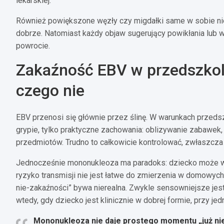
lekarskiej.
Również powiększone węzły czy migdałki same w sobie nie
dobrze. Natomiast każdy objaw sugerujący powikłania lub w
powrocie.
Zakaźność EBV w przedszkolu
czego nie
EBV przenosi się głównie przez ślinę. W warunkach przeds
grypie, tylko praktyczne zachowania: oblizywanie zabawek,
przedmiotów. Trudno to całkowicie kontrolować, zwłaszcza
Jednocześnie mononukleoza ma paradoks: dziecko może wyda
ryzyko transmisji nie jest łatwe do zmierzenia w domowych 
nie-zakaźności” bywa nierealna. Zwykle sensowniejsze je
wtedy, gdy dziecko jest klinicznie w dobrej formie, przy 
Mononukleoza nie daje prostego momentu „już nie