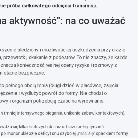
 nie próba całkowitego odcięcia transmisji.
na aktywność”: na co uważać
szenie śledziony i możliwość jej uszkodzenia przy urazie.
, przewrotki, skakanie z podestów. To nie znaczy, że każde
oznacza konieczność realnej oceny ryzyka i rozmowy z
m etapie bezpieczne.
do pełnego obciążenia (długi dzień w placówce, zajęcia
ęczenie i wydłużyć powrót do formy. Nie chodzi o
ciowy i organizm potrzebują czasu na wyrównanie.
(mniej intensywnego biegania, unikanie zabaw kontaktowych),
dza się kilka krótszych dni niż od razu pełny tydzień.
 po mononukleozie deficyt snu szybciej „mści się” spadkiem formy.