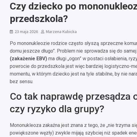
Czy dziecko po mononukleoz
przedszkola?
23 maja 2026
Marzena Kubicka
Po mononukleozie rodzice często słyszą sprzeczne komunik
domu jeszcze długo”. Problem nie sprowadza się do samej g
(zakażenie EBV)
ma długi „ogon” w postaci osłabienia, ryz
powrocie do przedszkola jest więc bardziej logistyczno-me
momentu, w którym dziecko jest na tyle stabilne, by nie nara
bez sensu.
Co tak naprawdę przesądza o
czy ryzyko dla grupy?
Mononukleoza zakaźna jest znana z tego, że „nie trzyma się
powiększone węzły) zwykle mijają szybciej niż spadek ener