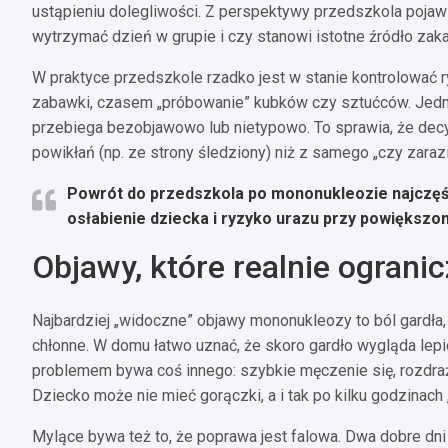
ustąpieniu dolegliwości. Z perspektywy przedszkola pojawi
wytrzymać dzień w grupie i czy stanowi istotne źródło zaka
W praktyce przedszkole rzadko jest w stanie kontrolować ry
zabawki, czasem „próbowanie” kubków czy sztućców. Jedn
przebiega bezobjawowo lub nietypowo. To sprawia, że decyz
powikłań (np. ze strony śledziony) niż z samego „czy zarazi
Powrót do przedszkola po mononukleozie najczęśc
osłabienie dziecka i ryzyko urazu przy powiększon
Objawy, które realnie ogranic
Najbardziej „widoczne” objawy mononukleozy to ból gardła,
chłonne. W domu łatwo uznać, że skoro gardło wygląda lep
problemem bywa coś innego: szybkie męczenie się, rozdrażni
Dziecko może nie mieć gorączki, a i tak po kilku godzinach
Mylące bywa też to, że poprawa jest falowa. Dwa dobre dni