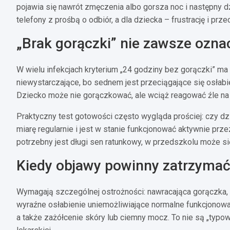
pojawia się nawrót zmęczenia albo gorsza noc i następny 
telefony z prośbą o odbiór, a dla dziecka – frustrację i prze
„Brak gorączki” nie zawsze ozn
W wielu infekcjach kryterium „24 godziny bez gorączki” m
niewystarczające, bo sednem jest przeciągające się osłabi
Dziecko może nie gorączkować, ale wciąż reagować źle na 
Praktyczny test gotowości często wygląda prościej: czy d
miarę regularnie i jest w stanie funkcjonować aktywnie prze
potrzebny jest długi sen ratunkowy, w przedszkolu może s
Kiedy objawy powinny zatrzymać
Wymagają szczególnej ostrożności: nawracająca gorączka, n
wyraźne osłabienie uniemożliwiające normalne funkcjonowan
a także zażółcenie skóry lub ciemny mocz. To nie są „typowe