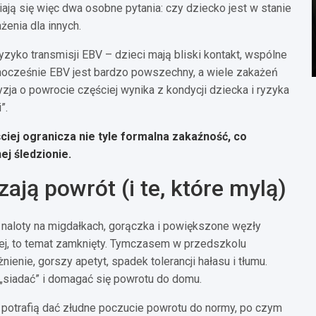
ają się więc dwa osobne pytania: czy dziecko jest w stanie
żenia dla innych.
zyko transmisji EBV – dzieci mają bliski kontakt, wspólne
ocześnie EBV jest bardzo powszechny, a wiele zakażeń
ja o powrocie częściej wynika z kondycji dziecka i ryzyka
”.
iej ogranicza nie tyle formalna zakaźność, co
ej śledzionie.
zają powrót (i te, które mylą)
 naloty na migdałkach, gorączka i powiększone węzły
iej, to temat zamknięty. Tymczasem w przedszkolu
enie, gorszy apetyt, spadek tolerancji hałasu i tłumu.
 „siadać” i domagać się powrotu do domu.
 potrafią dać złudne poczucie powrotu do normy, po czym