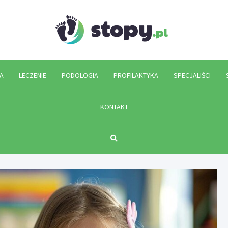
Stopy.p
A
LECZENIE
PODOLOGIA
PROFILAKTYKA
SPECJALIŚCI
KONTAKT