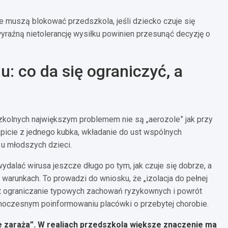
 muszą blokować przedszkola, jeśli dziecko czuje się
yraźną nietolerancję wysiłku powinien przesunąć decyzję o
: co da się ograniczyć, a
zkolnych największym problemem nie są „aerozole” jak przy
 picie z jednego kubka, wkładanie do ust wspólnych
 u młodszych dzieci.
lać wirusa jeszcze długo po tym, jak czuje się dobrze, a
warunkach. To prowadzi do wniosku, że „izolacja do pełnej
st ograniczanie typowych zachowań ryzykownych i powrót
jednoczesnym poinformowaniu placówki o przebytej chorobie.
 zaraża”. W realiach przedszkola większe znaczenie ma