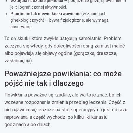
Wzdęcia i uczucie pełności
— połączenie gazu, spowolnienia
jelit i ograniczonej aktywności.
Plamienie lub niewielkie krwawienie
(w zabiegach
ginekologicznych) — bywa fizjologiczne, ale wymaga
obserwacji.
To są skutki, które zwykle ustępują samoistnie. Problem
zaczyna się wtedy, gdy dolegliwości rosną zamiast maleć
albo pojawiają się objawy ogólne (gorączka, dreszcze,
zasłabnięcia).
Poważniejsze powikłania: co może
pójść nie tak i dlaczego
Powikłania poważne są rzadkie, ale warto je znać, bo ich
wczesne rozpoznanie zmienia przebieg leczenia. Część z
nich ujawnia się jeszcze na stole operacyjnym i jest od razu
naprawiana, a część wychodzi po kilku–kilkunastu
godzinach albo dniach.