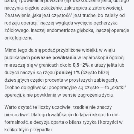
barku) i powikłania poważne (np. uszkodzenie jelita, dużego
naczynia, ciężkie zakażenie, zakrzepica z zatorowością).
Zestawienie „jaka jest częstość” jest trudne, bo zależy od
rodzaju operacji: inaczej wygląda wycięcie pęcherzyka
żółciowego, inaczej endometrioza głęboka, inaczej operacje
onkologiczne.
Mimo tego da się podać przybliżone widełki: w wielu
publikacjach
poważne powikłania
w laparoskopii ogólnej
mieszczą się w granicach około
0,5–2%
, a urazy jelita lub
dużych naczyń są rzędu
poniżej 1%
(często bliżej
dziesiątych części procenta w prostszych zabiegach).
Drobne dolegliwości pooperacyjne są częste — to „skutki”
operacji, a nie powikłania w sensie zagrożenia życia.
Warto czytać te liczby uczciwie: rzadkie nie znaczy
niemożliwe. Dlatego kwalifikacja do laparoskopii to nie
formalność, a decyzja oparta o bilans ryzyka i korzyści w
konkretnym przypadku.