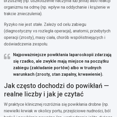
brzusznej (np. uszkodzenie naczynia lub jelita) albo reakcji
organizmu na odmę (np. wpływ na oddychanie i krążenie w
trakcie znieczulenia).
Ryzyko nie jest stałe. Zależy od celu zabiegu
(diagnostyczny vs rozległa operacja), anatomii, przebytych
operacji (zrosty), masy ciała, chorób współistniejących i
doświadczenia zespołu.
Najpoważniejsze powikłania laparoskopii
zdarzają
się rzadko, ale zwykle mają miejsce na początku
zabiegu (zakładanie portów) albo w trudnych
warunkach (zrosty, stan zapalny, krwawienie).
Jak często dochodzi do powikłań —
realne liczby i jak je czytać
W praktyce klinicznej rozróżnia się powikłania drobne (np.
niewielki krwiak w okolicy portu, przejściowe nudności, ból