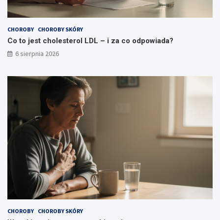
p
o
s
CHOROBY
CHOROBY SKÓRY
o
Co to jest cholesterol LDL – i za co odpowiada?
b
6 sierpnia 2026
y
CHOROBY
CHOROBY SKÓRY