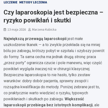
LECZENIE
METODY LECZENIA
Czy laparoskopia jest bezpieczna –
ryzyko powikłań i skutki
13 maja 2026
Marzena Kubicka
Największą przewagą laparoskopii
jest małe
uszkodzenie tkanek — a to zwykle przekłada się na mniej
bólu po zabiegu, krótszy pobyt w szpitalu i szybszy powrót
do formy. Ta sama cecha ma jednak drugą stronę: praca
„przez porty” ogranicza czucie i pole manewru, więc część
powikłań wygląda inaczej niż w chirurgii klasycznej.
Bezpieczna laparoskopia to nie hasło, tylko zestaw
warunków: dobry dobór pacjenta, sprawny zespół i
rozsądna kwalifikacja do metody. Poniżej zebrane jest to,
co praktycznie warto wiedzieć o ryzyku, typowych
powikłaniach i skutkach po zabiegu.
Większość
laparoskopii przebiega bez istotnych komplikacji
, ale