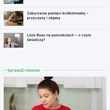
Zaburzenia pamięci krótkotrwałej –
przyczyny i objawy
Linie Beau na paznokciach – o czym
świadczą?
J
C
a
o
k
t
o
o
b
j
Sprawdź również
n
e
i
s
ż
t
y
c
ć
h
p
o
o
l
z
e
i
s