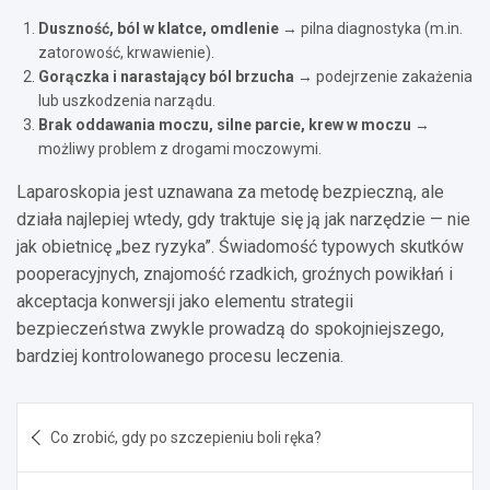
Duszność, ból w klatce, omdlenie
→ pilna diagnostyka (m.in.
zatorowość, krwawienie).
Gorączka i narastający ból brzucha
→ podejrzenie zakażenia
lub uszkodzenia narządu.
Brak oddawania moczu, silne parcie, krew w moczu
→
możliwy problem z drogami moczowymi.
Laparoskopia jest uznawana za metodę bezpieczną, ale
działa najlepiej wtedy, gdy traktuje się ją jak narzędzie — nie
jak obietnicę „bez ryzyka”. Świadomość typowych skutków
pooperacyjnych, znajomość rzadkich, groźnych powikłań i
akceptacja konwersji jako elementu strategii
bezpieczeństwa zwykle prowadzą do spokojniejszego,
bardziej kontrolowanego procesu leczenia.
Nawigacja
Co zrobić, gdy po szczepieniu boli ręka?
wpisu