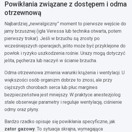
Powikłania związane z dostępem i odma
otrzewnową
Najbardziej „newralgiczny” moment to pierwsze wejście do
jamy brzusznej (igła Veressa lub technika otwarta, potem
pierwszy trokar). Jeśli w brzuchu są zrosty po
wcześniejszych operacjach, jelito może być przyklejone do
powłok i ryzyko uszkodzenia rośnie. Urazy mogą dotyczyć
jelita, pęcherza lub naczyń w ścianie brzucha.
Odma otrzewnowa zmienia warunki krążenia i wentylacji. U
większości osób organizm dobrze to znosi, ale przy
cięższych chorobach serca lub płuc margines
bezpieczeństwa jest mniejszy. W praktyce anestezjolog
stale obserwuje parametry i reguluje wentylację, ciśnienie
odmy oraz płyny.
Bardzo rzadko opisuje się powikłania specyficzne, jak
zator gazowy
. To sytuacja skrajna, wymagająca