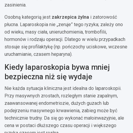
zasinienia.
Osobną kategorią jest
zakrzepica żylna
i zatorowość
płucna. Laparoskopia nie „zeruje” tego ryzyka; zależy ono
od wieku, masy ciała, unieruchomienia, trombofilii,
hormonów i rodzaju operacji. Dlatego w wielu przypadkach
stosuje się profilaktykę (np. pończochy uciskowe, wczesne
uruchamianie, czasem heparyna).
Kiedy laparoskopia bywa mniej
bezpieczna niż się wydaje
Nie każda sytuacja kliniczna jest idealna do laparoskopii.
Przy masywnych zrostach, rozległym stanie zapalnym,
zaawansowanej endometriozie, dużych guzach lub
podejrzeniu masywnego krwawienia, zabieg może być
technicznie trudny. Da się go wykonać małoinwazyjnie, ale
cena w postaci dłuższego czasu operacji i większego
ryzyka czasem jest realna.