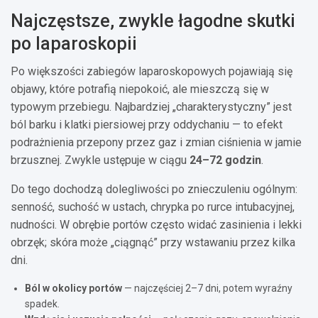
Najczęstsze, zwykle łagodne skutki
po laparoskopii
Po większości zabiegów laparoskopowych pojawiają się
objawy, które potrafią niepokoić, ale mieszczą się w
typowym przebiegu. Najbardziej „charakterystyczny” jest
ból barku i klatki piersiowej przy oddychaniu — to efekt
podrażnienia przepony przez gaz i zmian ciśnienia w jamie
brzusznej. Zwykle ustępuje w ciągu
24–72 godzin
.
Do tego dochodzą dolegliwości po znieczuleniu ogólnym:
senność, suchość w ustach, chrypka po rurce intubacyjnej,
nudności. W obrębie portów często widać zasinienia i lekki
obrzęk; skóra może „ciągnąć” przy wstawaniu przez kilka
dni.
Ból w okolicy portów
— najczęściej 2–7 dni, potem wyraźny
spadek.