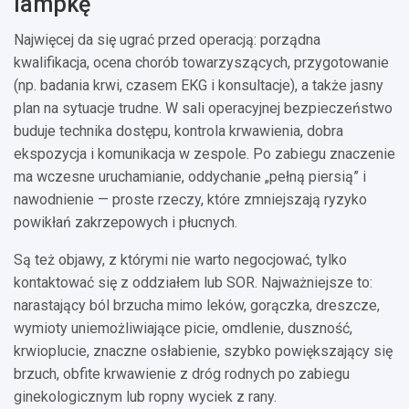
lampkę
Najwięcej da się ugrać przed operacją: porządna
kwalifikacja, ocena chorób towarzyszących, przygotowanie
(np. badania krwi, czasem EKG i konsultacje), a także jasny
plan na sytuacje trudne. W sali operacyjnej bezpieczeństwo
buduje technika dostępu, kontrola krwawienia, dobra
ekspozycja i komunikacja w zespole. Po zabiegu znaczenie
ma wczesne uruchamianie, oddychanie „pełną piersią” i
nawodnienie — proste rzeczy, które zmniejszają ryzyko
powikłań zakrzepowych i płucnych.
Są też objawy, z którymi nie warto negocjować, tylko
kontaktować się z oddziałem lub SOR. Najważniejsze to:
narastający ból brzucha mimo leków, gorączka, dreszcze,
wymioty uniemożliwiające picie, omdlenie, duszność,
krwioplucie, znaczne osłabienie, szybko powiększający się
brzuch, obfite krwawienie z dróg rodnych po zabiegu
ginekologicznym lub ropny wyciek z rany.