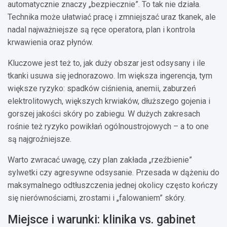
automatycznie znaczy „bezpiecznie”. To tak nie działa.
Technika może ułatwiać pracę i zmniejszać uraz tkanek, ale
nadal najważniejsze są ręce operatora, plan i kontrola
krwawienia oraz płynów.
Kluczowe jest też to, jak duży obszar jest odsysany i ile
tkanki usuwa się jednorazowo. Im większa ingerencja, tym
większe ryzyko: spadków ciśnienia, anemii, zaburzeń
elektrolitowych, większych krwiaków, dłuższego gojenia i
gorszej jakości skóry po zabiegu. W dużych zakresach
rośnie też ryzyko powikłań ogólnoustrojowych – a to one
są najgroźniejsze.
Warto zwracać uwagę, czy plan zakłada „rzeźbienie”
sylwetki czy agresywne odsysanie. Przesada w dążeniu do
maksymalnego odtłuszczenia jednej okolicy często kończy
się nierównościami, zrostami i „falowaniem” skóry.
Miejsce i warunki: klinika vs. gabinet