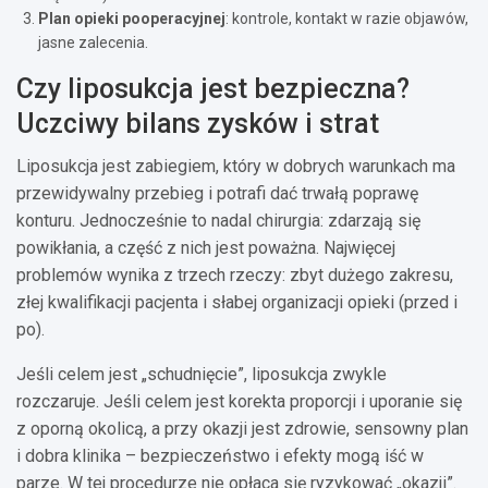
Plan opieki pooperacyjnej
: kontrole, kontakt w razie objawów,
jasne zalecenia.
Czy liposukcja jest bezpieczna?
Uczciwy bilans zysków i strat
Liposukcja jest zabiegiem, który w dobrych warunkach ma
przewidywalny przebieg i potrafi dać trwałą poprawę
konturu. Jednocześnie to nadal chirurgia: zdarzają się
powikłania, a część z nich jest poważna. Najwięcej
problemów wynika z trzech rzeczy: zbyt dużego zakresu,
złej kwalifikacji pacjenta i słabej organizacji opieki (przed i
po).
Jeśli celem jest „schudnięcie”, liposukcja zwykle
rozczaruje. Jeśli celem jest korekta proporcji i uporanie się
z oporną okolicą, a przy okazji jest zdrowie, sensowny plan
i dobra klinika – bezpieczeństwo i efekty mogą iść w
parze. W tej procedurze nie opłaca się ryzykować „okazji”.