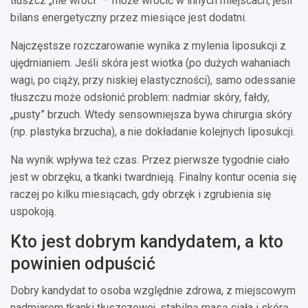
tłuszcz „nie wróci” – może wrócić w innych miejscach, jeśli
bilans energetyczny przez miesiące jest dodatni.
Najczęstsze rozczarowanie wynika z mylenia liposukcji z
ujędrnianiem. Jeśli skóra jest wiotka (po dużych wahaniach
wagi, po ciąży, przy niskiej elastyczności), samo odessanie
tłuszczu może odsłonić problem: nadmiar skóry, fałdy,
„pusty” brzuch. Wtedy sensowniejsza bywa chirurgia skóry
(np. plastyka brzucha), a nie dokładanie kolejnych liposukcji.
Na wynik wpływa też czas. Przez pierwsze tygodnie ciało
jest w obrzęku, a tkanki twardnieją. Finalny kontur ocenia się
raczej po kilku miesiącach, gdy obrzęk i zgrubienia się
uspokoją.
Kto jest dobrym kandydatem, a kto
powinien odpuścić
Dobry kandydat to osoba względnie zdrowa, z miejscowym
nadmiarem tkanki tłuszczowej, stabilną masą ciała i skórą,