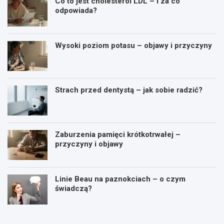
Co to jest cholesterol LDL – i za co
odpowiada?
Wysoki poziom potasu – objawy i przyczyny
Strach przed dentystą – jak sobie radzić?
Zaburzenia pamięci krótkotrwałej –
przyczyny i objawy
Linie Beau na paznokciach – o czym
świadczą?
J
C
a
o
k
t