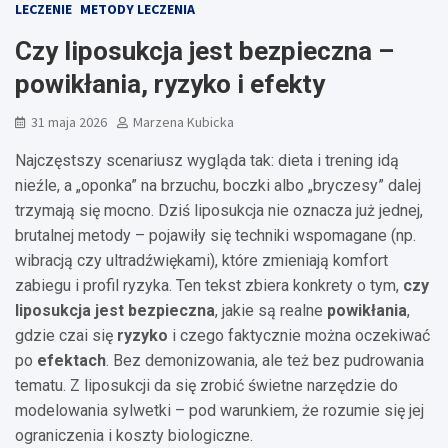
LECZENIE
METODY LECZENIA
Czy liposukcja jest bezpieczna –
powikłania, ryzyko i efekty
31 maja 2026
Marzena Kubicka
Najczęstszy scenariusz wygląda tak: dieta i trening idą
nieźle, a „oponka” na brzuchu, boczki albo „bryczesy” dalej
trzymają się mocno. Dziś liposukcja nie oznacza już jednej,
brutalnej metody – pojawiły się techniki wspomagane (np.
wibracją czy ultradźwiękami), które zmieniają komfort
zabiegu i profil ryzyka. Ten tekst zbiera konkrety o tym,
czy
liposukcja jest bezpieczna
, jakie są realne
powikłania
,
gdzie czai się
ryzyko
i czego faktycznie można oczekiwać
po
efektach
. Bez demonizowania, ale też bez pudrowania
tematu. Z liposukcji da się zrobić świetne narzędzie do
modelowania sylwetki – pod warunkiem, że rozumie się jej
ograniczenia i koszty biologiczne.