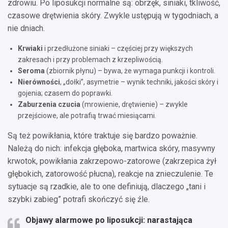
zdrowiu. Po liposukcji normalne są: obrzęk, siniaki, tkliwość,
czasowe drętwienia skóry. Zwykle ustępują w tygodniach, a
nie dniach.
Krwiaki
i przedłużone siniaki – częściej przy większych
zakresach i przy problemach z krzepliwością.
Seroma
(zbiornik płynu) – bywa, że wymaga punkcji i kontroli.
Nierówności
, „dołki”, asymetrie – wynik techniki, jakości skóry i
gojenia; czasem do poprawki.
Zaburzenia czucia
(mrowienie, drętwienie) – zwykle
przejściowe, ale potrafią trwać miesiącami.
Są też powikłania, które traktuje się bardzo poważnie.
Należą do nich: infekcja głęboka, martwica skóry, masywny
krwotok, powikłania zakrzepowo-zatorowe (zakrzepica żył
głębokich, zatorowość płucna), reakcje na znieczulenie. Te
sytuacje są rzadkie, ale to one definiują, dlaczego „tani i
szybki zabieg” potrafi skończyć się źle.
Objawy alarmowe po liposukcji: narastająca