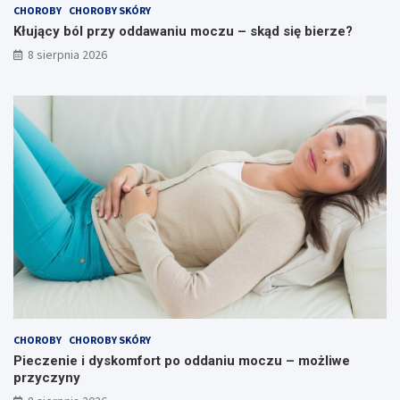
CHOROBY
CHOROBY SKÓRY
i
o
u
o
Kłujący ból przy oddawaniu moczu – skąd się bierze?
m
d
8 sierpnia 2026
o
d
c
a
z
n
u
i
–
u
s
m
k
o
ą
c
d
z
s
u
i
–
ę
m
b
o
i
ż
e
l
r
i
z
w
CHOROBY
CHOROBY SKÓRY
e
e
Pieczenie i dyskomfort po oddaniu moczu – możliwe
?
p
przyczyny
r