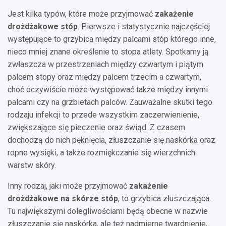
Jest kilka typów, które może przyjmować
zakażenie
drożdżakowe stóp
. Pierwsze i statystycznie najczęściej
występujące to grzybica między palcami stóp
którego inne,
nieco mniej znane określenie to stopa atlety. Spotkamy ją
zwłaszcza w przestrzeniach między czwartym i piątym
palcem stopy oraz między palcem trzecim a czwartym,
choć oczywiście może występować także między innymi
palcami czy na grzbietach palców. Zauważalne skutki tego
rodzaju infekcji to przede wszystkim zaczerwienienie,
zwiększające się pieczenie oraz świąd. Z czasem
dochodzą do nich pęknięcia, złuszczanie się naskórka oraz
ropne wysięki, a także rozmiękczanie się wierzchnich
warstw skóry.
Inny rodzaj, jaki może przyjmować
zakażenie
drożdżakowe na skórze stóp
, to grzybica złuszczająca.
Tu największymi dolegliwościami będą obecne w nazwie
złuszczanie się naskórka, ale też nadmierne twardnienie,