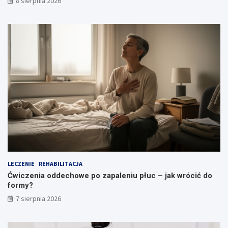
8 sierpnia 2026
z
y
c
z
y
n
y
LECZENIE
REHABILITACJA
Ćwiczenia oddechowe po zapaleniu płuc – jak wrócić do
formy?
7 sierpnia 2026