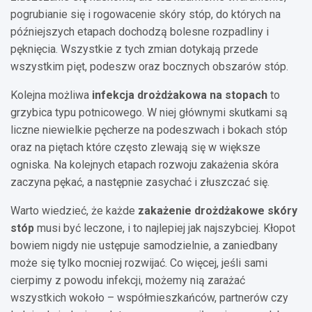
pogrubianie się i rogowacenie skóry stóp, do których na
późniejszych etapach dochodzą bolesne rozpadliny i
pęknięcia. Wszystkie z tych zmian dotykają przede
wszystkim pięt, podeszw oraz bocznych obszarów stóp.
Kolejna możliwa
infekcja drożdżakowa na stopach
to
grzybica typu potnicowego. W niej głównymi skutkami są
liczne niewielkie pęcherze na podeszwach i bokach stóp
oraz na piętach które często zlewają się w większe
ogniska. Na kolejnych etapach rozwoju zakażenia skóra
zaczyna pękać, a następnie zasychać i złuszczać się.
Warto wiedzieć, że każde
zakażenie drożdżakowe skóry
stóp
musi być leczone, i to najlepiej jak najszybciej. Kłopot
bowiem nigdy nie ustępuje samodzielnie, a zaniedbany
może się tylko mocniej rozwijać. Co więcej, jeśli sami
cierpimy z powodu infekcji, możemy nią zarażać
wszystkich wokoło – współmieszkańców, partnerów czy