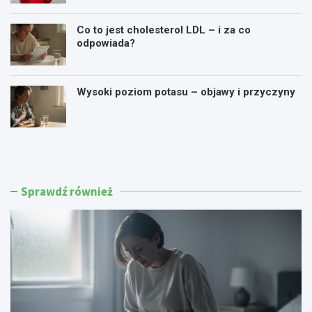
Co to jest cholesterol LDL – i za co
odpowiada?
Wysoki poziom potasu – objawy i przyczyny
K
P
ł
i
u
e
j
c
ą
z
Sprawdź również
c
e
y
n
b
i
ó
e
l
i
p
d
r
y
z
s
y
k
o
o