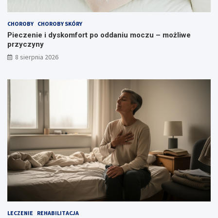
e
l
r
i
z
w
CHOROBY
CHOROBY SKÓRY
e
e
Pieczenie i dyskomfort po oddaniu moczu – możliwe
?
p
przyczyny
r
8 sierpnia 2026
z
y
c
z
y
n
y
LECZENIE
REHABILITACJA