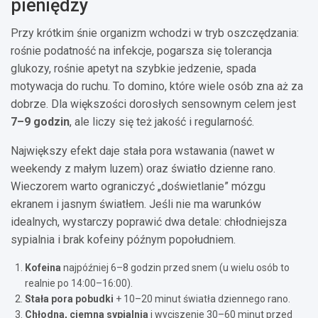
pieniędzy
Przy krótkim śnie organizm wchodzi w tryb oszczędzania:
rośnie podatność na infekcje, pogarsza się tolerancja
glukozy, rośnie apetyt na szybkie jedzenie, spada
motywacja do ruchu. To domino, które wiele osób zna aż za
dobrze. Dla większości dorosłych sensownym celem jest
7–9 godzin
, ale liczy się też jakość i regularność.
Największy efekt daje stała pora wstawania (nawet w
weekendy z małym luzem) oraz światło dzienne rano.
Wieczorem warto ograniczyć „doświetlanie” mózgu
ekranem i jasnym światłem. Jeśli nie ma warunków
idealnych, wystarczy poprawić dwa detale: chłodniejsza
sypialnia i brak kofeiny późnym popołudniem.
Kofeina
najpóźniej 6–8 godzin przed snem (u wielu osób to
realnie po 14:00–16:00).
Stała pora pobudki
+ 10–20 minut światła dziennego rano.
Chłodna, ciemna sypialnia
i wyciszenie 30–60 minut przed