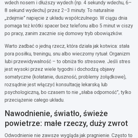
wdech nosem i dłuższy wydech (np. 4 sekundy wdechu, 6–
8 sekund wydechu) przez 2–3 minuty. To naturalnie
„zdejmie” napięcie z układu współczulnego. W ciągu dnia
pomaga też krótki spacer bez telefonu albo 5 minut w ciszy
po pracy, zanim zacznie się domowy tryb obowiązków.
Warto zadbać o jedną rzecz, która działa jak kotwica: stała
pora posiłku, treningu, snu albo wieczorny rytuał. Organizm
lubi przewidywalność – to obniża tło stresowe. Jeśli stres
jest wysoki przez wiele tygodni i dochodzą objawy
somatyczne (kołatanie, duszność, problemy żołądkowe),
rozsądnie jest włączyć konsultację lekarską lub
psychologiczną, bo czasem to nie „słaba odporność”, tylko
przeciążenie całego układu.
Nawodnienie, światło, świeże
powietrze: małe rzeczy, duży zwrot
Odwodnienie nie zawsze wygląda jak pragnienie. Często to