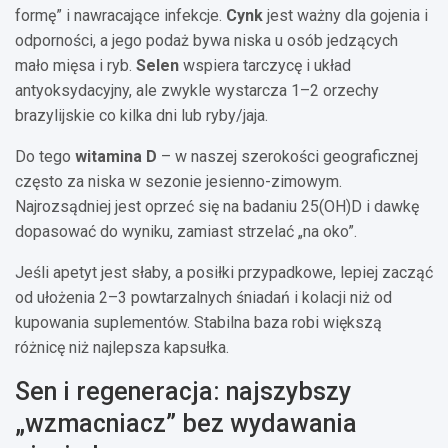
formę” i nawracające infekcje.
Cynk
jest ważny dla gojenia i
odporności, a jego podaż bywa niska u osób jedzących
mało mięsa i ryb.
Selen
wspiera tarczycę i układ
antyoksydacyjny, ale zwykle wystarcza 1–2 orzechy
brazylijskie co kilka dni lub ryby/jaja.
Do tego
witamina D
– w naszej szerokości geograficznej
często za niska w sezonie jesienno-zimowym.
Najrozsądniej jest oprzeć się na badaniu 25(OH)D i dawkę
dopasować do wyniku, zamiast strzelać „na oko”.
Jeśli apetyt jest słaby, a posiłki przypadkowe, lepiej zacząć
od ułożenia 2–3 powtarzalnych śniadań i kolacji niż od
kupowania suplementów. Stabilna baza robi większą
różnicę niż najlepsza kapsułka.
Sen i regeneracja: najszybszy
„wzmacniacz” bez wydawania