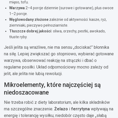
mięso, tofu.
Warzywa
2–4 porcje dziennie (surowe i gotowane), plus owoce
1–2 porcje.
Węglowodany złożone
zależnie od aktywności: kasze, ryż,
ziemniaki, pieczywo pełnoziarniste.
Tłuszcze dobrej jakości
: oliwa, orzechy, pestki, awokado,
tłuste ryby.
Jeśli jelita są wrażliwe, nie ma sensu „dociskać” błonnika
na siłę. Lepiej zwiększać go stopniowo, wybierać gotowane
warzywa, obserwować reakcję na strączki i dbać o
regularne posiłki. Układ odpornościowy mocno zależy od
jelit, ale jelita nie lubią rewolucji.
Mikroelementy, które najczęściej są
niedoszacowane
Nie trzeba robić z diety laboratorium, ale kilka składników
ma szczególne znaczenie.
Żelazo
i
ferrytyna
wpływają na
energię i tolerancję wysiłku; niedobór często daje „słabą