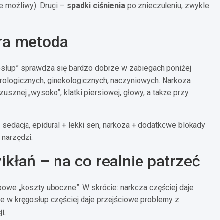
le możliwy). Drugi –
spadki ciśnienia
po znieczuleniu, zwykle
óra metoda
gosłup” sprawdza się bardzo dobrze w zabiegach poniżej
 urologicznych, ginekologicznych, naczyniowych. Narkoza
usznej „wysoko”, klatki piersiowej, głowy, a także przy
+ sedacja, epidural + lekki sen, narkoza + dodatkowe blokady
 narzędzi.
kłań – na co realnie patrzeć
owe „koszty uboczne”. W skrócie: narkoza częściej daje
ie w kręgosłup częściej daje przejściowe problemy z
i.