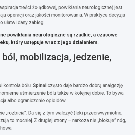
spiracja treści żołądkowej, powikłania neurologiczne) jest
zaju operacji oraz jakości monitorowania. W praktyce decyzja
co ułatwi dany zabieg.
e powikłania neurologiczne są rzadkie, a czasowe
leku, który ustępuje wraz z jego działaniem.
ból, mobilizacja, jedzenie,
 kontrola bólu.
Spinal
często daje bardzo dobrą analgezję
nomierne uśmierzenie bólu także w kolejnej dobie. To bywa
cja albo ograniczenie opioidów.
ie „rozbicia”. Da się z tym walczyć (leki przeciwwymiotne,
ą to mocniej. Z drugiej strony – narkoza nie „blokuje” nóg,
chowa.