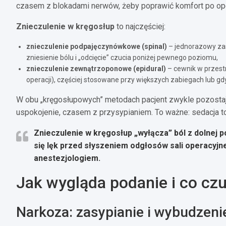
czasem z blokadami nerwów, żeby poprawić komfort po ope
Znieczulenie w kręgosłup
to najczęściej:
znieczulenie podpajęczynówkowe (spinal)
– jednorazowy zas
zniesienie bólu i „odcięcie” czucia poniżej pewnego poziomu,
znieczulenie zewnątrzoponowe (epidural)
– cewnik w przest
operacji), częściej stosowane przy większych zabiegach lub gdy 
W obu „kręgosłupowych” metodach pacjent zwykle pozostaj
uspokojenie, czasem z przysypianiem. To ważne: sedacja to
Znieczulenie w kręgosłup „wyłącza” ból z dolnej p
się lęk przed słyszeniem odgłosów sali operacyjne
anestezjologiem.
Jak wygląda podanie i co czu
Narkoza: zasypianie i wybudzeni