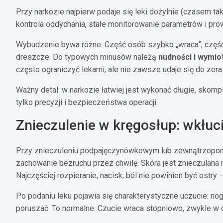
Przy narkozie najpierw podaje się leki dożylnie (czasem t
kontrola oddychania, stałe monitorowanie parametrów i pro
Wybudzenie bywa różne. Część osób szybko „wraca”, część 
dreszcze. Do typowych minusów należą
nudności i wymio
często ograniczyć lekami, ale nie zawsze udaje się do zera
Ważny detal: w narkozie łatwiej jest wykonać długie, skom
tylko precyzji i bezpieczeństwa operacji.
Znieczulenie w kręgosłup: wkłucie
Przy znieczuleniu podpajęczynówkowym lub zewnątrzoponow
zachowanie bezruchu przez chwilę. Skóra jest znieczulana
Najczęściej rozpieranie, nacisk; ból nie powinien być ostry – 
Po podaniu leku pojawia się charakterystyczne uczucie: nogi
poruszać. To normalne. Czucie wraca stopniowo, zwykle w ci