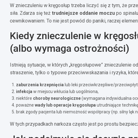
W znieczuleniu w kręgosłup trzeba liczyć się z tym, że prz
siła. Zdarza się też
trudniejsze oddanie moczu
po spinal
cewnikowaniem. To nie jest powód do paniki, raczej element
Kiedy znieczulenie w kręgos
(albo wymaga ostrożności)
Istnieją sytuacje, w których „kręgosłupowe” znieczulenie
straszenie, tylko o typowe przeciwwskazania i ryzyka, które
zaburzenia krzepnięcia
lub leki przeciwkrzepliwe/przeciwpłytk
infekcja
w miejscu wkłucia lub uogólniona,
niektóre
choroby neurologiczne
(wymagana indywidualna oc
poważne
wady lub operacje kręgosłupa
utrudniające technikę
brak zgody pacjenta lub niemożność współpracy (np. silny lęk 
W tych przypadkach narkoza często jest po prostu bezpiec