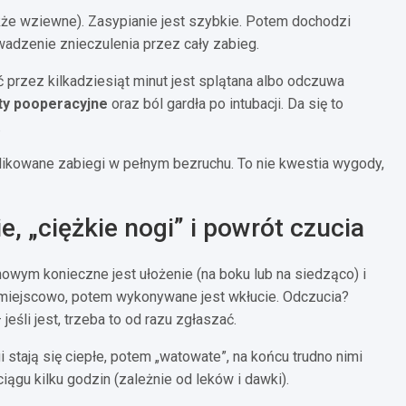
akże wziewne). Zasypianie jest szybkie. Potem dochodzi
wadzenie znieczulenia przez cały zabieg.
przez kilkadziesiąt minut jest splątana albo odczuwa
ty pooperacyjne
oraz ból gardła po intubacji. Da się to
.
plikowane zabiegi w pełnym bezruchu. To nie kwestia wygody,
, „ciężkie nogi” i powrót czucia
ym konieczne jest ułożenie (na boku lub na siedząco) i
 miejscowo, potem wykonywane jest wkłucie. Odczucia?
jeśli jest, trzeba to od razu zgłaszać.
 stają się ciepłe, potem „watowate”, na końcu trudno nimi
ągu kilku godzin (zależnie od leków i dawki).