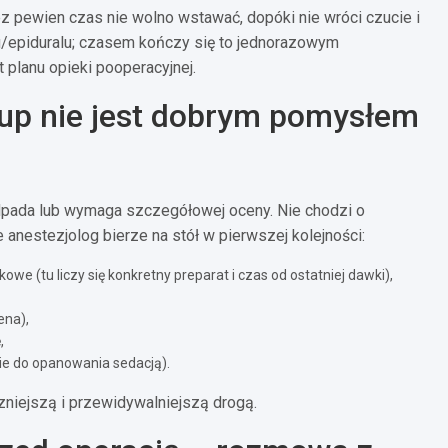
ez pewien czas nie wolno wstawać, dopóki nie wróci czucie i
u/epiduralu; czasem kończy się to jednorazowym
 planu opieki pooperacyjnej.
łup nie jest dobrym pomysłem
 odpada lub wymaga szczegółowej oceny. Nie chodzi o
 anestezjolog bierze na stół w pierwszej kolejności:
owe (tu liczy się konkretny preparat i czas od ostatniej dawki),
ena),
,
nie do opanowania sedacją).
zniejszą i przewidywalniejszą drogą.