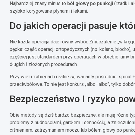
Najbardziej znany minus to
ból głowy po punkcji
(rzadki, a
szybko korygowane płynami i lekami.
Do jakich operacji pasuje kt
Nie każda operacja daje równy wybór. Znieczulenie „w krę
pępka: część operacji ortopedycznych (np. kolano, biodro),
częściej jest standardem przy operacjach w obrębie jamy brz
długich i złożonych procedurach.
Przy wielu zabiegach realne są warianty pośrednie: spinal 
przeciwbólowe. To nie jest konkurs „albo–albo”, tylko dobór
Bezpieczeństwo i ryzyko powi
Obie metody są dziś bardzo bezpieczne, ale mają różne typ
problemy z nudnościami, gardłem i sennością, a znieczulen
ciśnieniem, zatrzymaniem moczu lub bólem głowy po punkcj