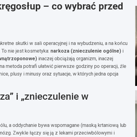
kręgosłup – co wybrać przed
retne skutki w sali operacyjnej i na wybudzeniu, a na końcu
 To nie jest kosmetyka:
narkoza (znieczulenie ogólne)
i
ewnątrzoponowe)
inaczej obciążają organizm, inaczej
na metoda potrafi ułatwić pierwsze godziny po operacji, źle
ice, plusy i minusy oraz sytuacje, w których jedna opcja
a” i „znieczulenie w
a bólu, a oddychanie bywa wspomagane (maską krtaniową lub
a mózg. Zwykle łączy się ją z lekami przeciwbólowymi i