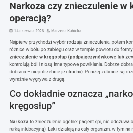
Narkoza czy znieczulenie w 
operacją?
14 czerwca 2026
Marzena Kubicka
Najpierw przychodzi wybór rodzaju znieczulenia, potem konk
różnice w bólu po zabiegu oraz w tempie powrotu do formy.
znieczulenie w kręgosłup (podpajęczynówkowe lub z
kontrolują ból i niosą inne typowe powikłania. Dobrze dobra
dobrana – niepotrzebnie je utrudnić. Poniżej zebrane są różn
wyraźnie wygrywa z drugą.
Co dokładnie oznacza „narkoz
kręgosłup”
Narkoza
to znieczulenie ogólne: pacjent śpi, nie odczuw
rurką intubacyjną). Leki działają na cały organizm, w tym n