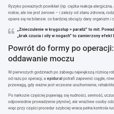
Ryzyko poważnych powikłań (np. ciężka reakcja alergiczna, a
niskie, ale nie jest zerowe – i zależy od stanu zdrowia, rod
opiera się na bilansie: co bardziej obciąży dany organizm i 
„Znieczulenie w kręgosłup = paraliż” to mit.
Poważn
„brak czucia i siły w nogach” to zamierzony efekt 
Powrót do formy po operacji: 
oddawanie moczu
W pierwszych godzinach po zabiegu największą różnicę robi
od razu po operacji, a
epidural
potrafi zapewnić ciągłe, rów
przewagą, gdy ważne jest wczesne uruchomienie, rehabilita
Po narkozie częściej pojawiają się nudności, senność, uczuc
odpowiednie prowadzenie płynów), ale wrażliwe osoby odczuj
więc przy części procedur szybciej wraca pełna kontrola ru