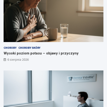
p
c
o
z
w
y
i
n
a
y
d
a
?
CHOROBY
CHOROBY SKÓRY
Wysoki poziom potasu – objawy i przyczyny
6 sierpnia 2026