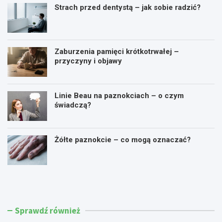
Strach przed dentystą – jak sobie radzić?
Zaburzenia pamięci krótkotrwałej –
przyczyny i objawy
Linie Beau na paznokciach – o czym
świadczą?
Żółte paznokcie – co mogą oznaczać?
C
W
o
y
t
s
o
o
j
k
Sprawdź również
e
i
s
p