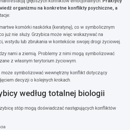
ć manifestacją głębszych konfliktów emocjonalnych.
Praktycy
owiedź organizmu na konkretne konflikty psychiczne, a
acje:
martwe komórki naskórka (keratynę), co w symbolicznym
co już nie służy. Grzybica może więc wskazywać na
, wstydu lub zbrukania w kontekście swojej drogi życiowej.
dzy nami a ziemią. Problemy z nimi mogą symbolizować
ązane z własnym terytorium życiowym.
, może symbolizować wewnętrzny konflikt dotyczący
jęciem decyzji o kolejnych krokach.
icy według totalnej biologii
 grzybicę stóp mogą doświadczać następujących konfliktów
ścia