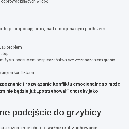
w odprowadzających wilgoć
iologii proponują pracę nad emocjonalnym podłożem
ować problem
 stóp
em życia, poczuciem bezpieczeństwa czy wyznaczaniem granic
owanymi konfliktami
rozpoznanie i rozwiązanie konfliktu emocjonalnego może
m nie będzie już „potrzebował” choroby jako
lne podejście do grzybicy
 na zrozumienie chorób,
ważne jest zachowanie