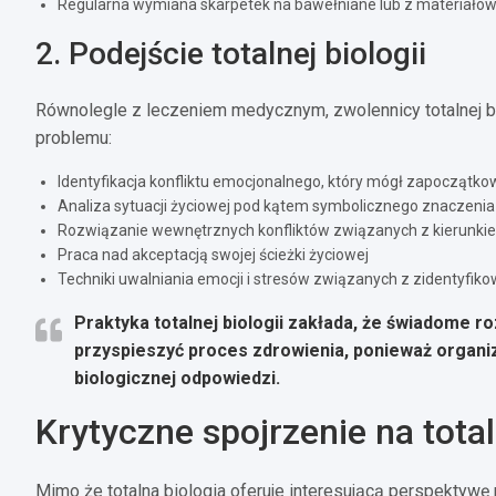
Regularna wymiana skarpetek na bawełniane lub z materiałó
2. Podejście totalnej biologii
Równolegle z leczeniem medycznym, zwolennicy totalnej b
problemu:
Identyfikacja konfliktu emocjonalnego, który mógł zapoczątk
Analiza sytuacji życiowej pod kątem symbolicznego znaczenia
Rozwiązanie wewnętrznych konfliktów związanych z kierunki
Praca nad akceptacją swojej ścieżki życiowej
Techniki uwalniania emocji i stresów związanych z zidentyfik
Praktyka totalnej biologii zakłada, że świadome 
przyspieszyć proces zdrowienia, ponieważ organiz
biologicznej odpowiedzi.
Krytyczne spojrzenie na tota
Mimo że totalna biologia oferuje interesującą perspektywę