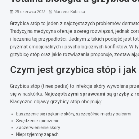
25 czerwca 2025
Marzena Kubicka
Grzybica stóp to jeden z najczęstszych problemów dermatol
Tradycyjna medycyna oferuje szereg rozwiązań, jednak cor
i leczenia tej przypadłości. Jednym z takich podejść jest to
pryzmat emocjonalnych i psychologicznych konfliktów. W tym 
grzybicę stóp oraz jakie rozwiązania proponuje, zestawia
Czym jest grzybica stóp i jak
Grzybica stóp (tinea pedis) to infekcja skóry wywołana prze
się w naskórku.
Najczęstszymi sprawcami są grzyby z r
Klasyczne objawy grzybicy stóp obejmują:
Łuszczenie się i pękanie skóry, szczególnie między palcami
Swędzenie i pieczenie
Zaczerwienienie skóry
Nieprzyjemny zapach