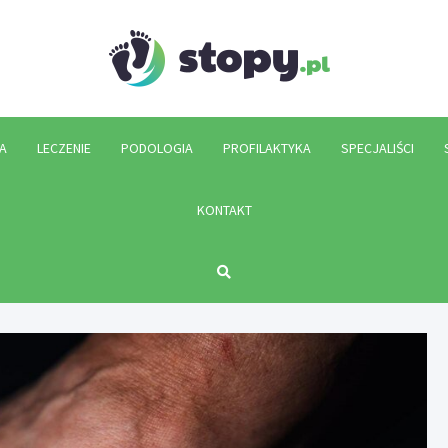
Stopy.p
A
LECZENIE
PODOLOGIA
PROFILAKTYKA
SPECJALIŚCI
KONTAKT