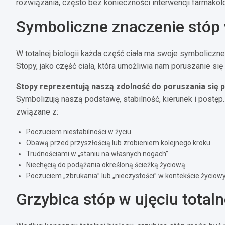
rozwiązania, często bez konieczności interwencji farmakolo
Symboliczne znaczenie stóp w
W totalnej biologii każda część ciała ma swoje symboliczn
Stopy, jako część ciała, która umożliwia nam poruszanie si
Stopy reprezentują naszą zdolność do poruszania się p
Symbolizują naszą podstawę, stabilność, kierunek i postę
związane z:
Poczuciem niestabilności w życiu
Obawą przed przyszłością lub zrobieniem kolejnego kroku
Trudnościami w „staniu na własnych nogach”
Niechęcią do podążania określoną ścieżką życiową
Poczuciem „zbrukania” lub „nieczystości” w kontekście życiowy
Grzybica stóp w ujęciu totalne