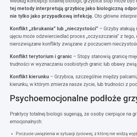
Według koncepcji totalnej biologii, grzybica stóp może by
tej metody interpretują grzybicę jako biologiczną odp
nie tylko jako przypadkową infekcję.
Oto główne interpret
Konflikt „zbrukania” lub „nieczystości”
– Grzyby atakują 
ujęciu może odzwierciedlać proces „oczyszczania” z tego, 
nierozwiązane konflikty związane z poczuciem nieczystości
Konflikt terytorium i granic
– Stopy stanowią granicę mię
trudności w wyznaczaniu osobistych granic lub obawy zwi
Konflikt kierunku
– Grzybica, szczególnie między palcami
kierunku, w którym zmierza nasze życie, lub trudności z pod
Psychoemocjonalne podłoże grzyb
Praktycy totalnej biologii sugerują, że osoby cierpiące na
emocjonalnych:
Poczucie uwięzienia w sytuacji życiowej, z której nie widzą wyj