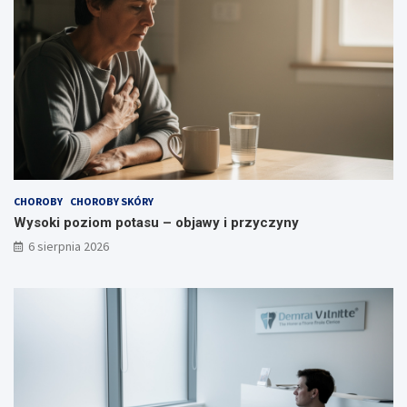
d
y
p
c
o
z
w
y
i
n
a
y
d
a
?
CHOROBY
CHOROBY SKÓRY
Wysoki poziom potasu – objawy i przyczyny
6 sierpnia 2026