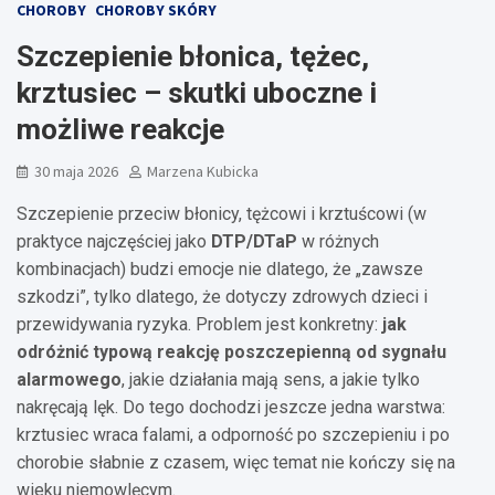
CHOROBY
CHOROBY SKÓRY
Szczepienie błonica, tężec,
krztusiec – skutki uboczne i
możliwe reakcje
30 maja 2026
Marzena Kubicka
Szczepienie przeciw błonicy, tężcowi i krztuścowi (w
praktyce najczęściej jako
DTP/DTaP
w różnych
kombinacjach) budzi emocje nie dlatego, że „zawsze
szkodzi”, tylko dlatego, że dotyczy zdrowych dzieci i
przewidywania ryzyka. Problem jest konkretny:
jak
odróżnić typową reakcję poszczepienną od sygnału
alarmowego
, jakie działania mają sens, a jakie tylko
nakręcają lęk. Do tego dochodzi jeszcze jedna warstwa:
krztusiec wraca falami, a odporność po szczepieniu i po
chorobie słabnie z czasem, więc temat nie kończy się na
wieku niemowlęcym.