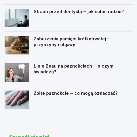
Strach przed dentystą – jak sobie radzić?
Zaburzenia pamięci krótkotrwałej –
przyczyny i objawy
Linie Beau na paznokciach – o czym
świadczą?
Żółte paznokcie – co mogą oznaczać?
C
W
o
y
t
s
o
o
j
k
Sprawdź również
e
i