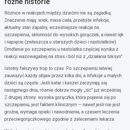
różne historie
Różnice w reakcjach między dziećmi nie są zagadką.
Znaczenie mają: wiek, masa ciała, przebyte infekcje,
aktualny stan zapalny, wcześniejsze reakcje na
szczepienia, skłonność do wysokich gorączek, a nawet lęk
i napięcie (zwłaszcza u starszych dzieci i nastolatków).
Omdlenie po szczepieniu u nastolatka częściej wynika z
reakcji wazowagalnej na stres i ból niż z „działania toksyn”.
Istotny fałszywy trop to czas. Po szczepieniu łatwiej
zauważyć każdy objaw przez kilka dni, a infekcje u małych
dzieci są częste. Jeśli katar i kaszel zaczynają się
następnego dnia, równie dobrze mogły „iść” już wcześniej.
Z drugiej strony: wysoka gorączka, która pojawia się po
szczepieniu, jest faktem klinicznym — nawet jeśli nie jest
groźna, wymaga opieki i nawodnienia, a czasem leczenia
przeciwgorączkowego zgodnie z zaleceniami lekarza.