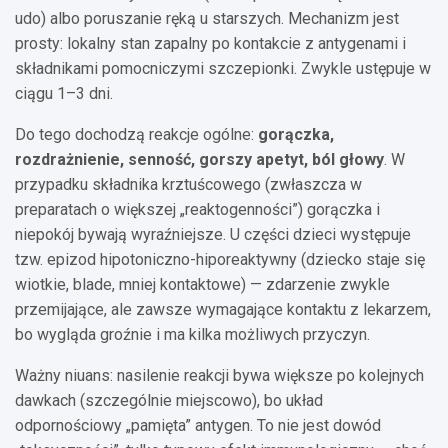
udo) albo poruszanie ręką u starszych. Mechanizm jest
prosty: lokalny stan zapalny po kontakcie z antygenami i
składnikami pomocniczymi szczepionki. Zwykle ustępuje w
ciągu 1–3 dni.
Do tego dochodzą reakcje ogólne:
gorączka,
rozdrażnienie, senność, gorszy apetyt, ból głowy
. W
przypadku składnika krztuścowego (zwłaszcza w
preparatach o większej „reaktogenności”) gorączka i
niepokój bywają wyraźniejsze. U części dzieci występuje
tzw. epizod hipotoniczno-hiporeaktywny (dziecko staje się
wiotkie, blade, mniej kontaktowe) — zdarzenie zwykle
przemijające, ale zawsze wymagające kontaktu z lekarzem,
bo wygląda groźnie i ma kilka możliwych przyczyn.
Ważny niuans: nasilenie reakcji bywa większe po kolejnych
dawkach (szczególnie miejscowo), bo układ
odpornościowy „pamięta” antygen. To nie jest dowód