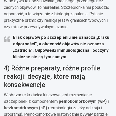
W tle bywa też oczekiwanie „idealnego” przebiegu bez
żadnych objawów. To nierealne. Szczepionka ma pobudzić
odporność, a to wiąże się z biologią zapalenia. Pytanie
praktyczne brzmi: czy reakcja jest w granicach typowych i
czy mija w przewidywalnym czasie.
Brak objawów po szczepieniu nie oznacza „braku
odporności”, a obecność objawów nie oznacza
„zatrucia”. Odpowiedź immunologiczna i odczyny
kliniczne nie są tym samym.
4) Różne preparaty, różne profile
reakcji: decyzje, które mają
konsekwencje
W obszarze krztuśca kluczowe jest rozróżnienie
szczepionek z komponentem
pełnokomórkowym (wP)
i
bezkomórkowym (aP)
(terminologia zależy od kraju i
programu). Pełnokomórkowe historycznie bywały bardziej