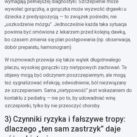
wymagają pełniejszej diagnostyki. Szczepienie może
wywołać gorączkę, a gorączka może wyzwolić drgawki u
dziecka z predyspozycją — to związek pośredni, nie
„uszkodzenie mózgu”. Jednocześnie każda taka sytuacja
powinna być omówiona z lekarzem przed kolejną dawką,
bo czasem zmienia się plan postępowania (np. obserwacja,
dobór preparatu, harmonogram).
W rozmowach przewija się także wątek długotrwałego
płaczu, wysokiej gorączki czy nietypowych zachowań. Te
objawy mogą być odczynem poszczepiennym, ale mogą
też sygnalizować infekcję, odwodnienie, ból niezwiązany
ze szczepieniem. Sama „nietypowość” jest wskazaniem do
kontaktu z pediatrą — nie po to, by udowadniać winę
szczepionki, tylko by nie przeoczyć choroby.
3) Czynniki ryzyka i fałszywe tropy:
dlaczego „ten sam zastrzyk” daje