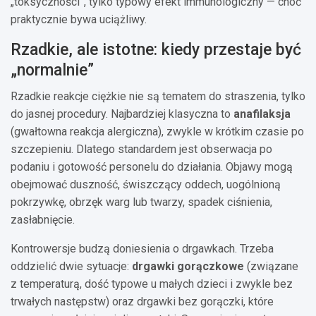
„toksyczności”, tylko typowy efekt immunologiczny — choć
praktycznie bywa uciążliwy.
Rzadkie, ale istotne: kiedy przestaje być
„normalnie”
Rzadkie reakcje ciężkie nie są tematem do straszenia, tylko
do jasnej procedury. Najbardziej klasyczna to
anafilaksja
(gwałtowna reakcja alergiczna), zwykle w krótkim czasie po
szczepieniu. Dlatego standardem jest obserwacja po
podaniu i gotowość personelu do działania. Objawy mogą
obejmować duszność, świszczący oddech, uogólnioną
pokrzywkę, obrzęk warg lub twarzy, spadek ciśnienia,
zasłabnięcie.
Kontrowersje budzą doniesienia o drgawkach. Trzeba
oddzielić dwie sytuacje:
drgawki gorączkowe
(związane
z temperaturą, dość typowe u małych dzieci i zwykle bez
trwałych następstw) oraz drgawki bez gorączki, które