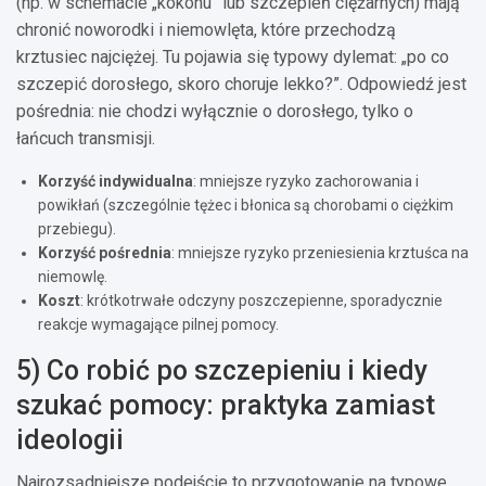
(np. w schemacie „kokonu” lub szczepień ciężarnych) mają
chronić noworodki i niemowlęta, które przechodzą
krztusiec najciężej. Tu pojawia się typowy dylemat: „po co
szczepić dorosłego, skoro choruje lekko?”. Odpowiedź jest
pośrednia: nie chodzi wyłącznie o dorosłego, tylko o
łańcuch transmisji.
Korzyść indywidualna
: mniejsze ryzyko zachorowania i
powikłań (szczególnie tężec i błonica są chorobami o ciężkim
przebiegu).
Korzyść pośrednia
: mniejsze ryzyko przeniesienia krztuśca na
niemowlę.
Koszt
: krótkotrwałe odczyny poszczepienne, sporadycznie
reakcje wymagające pilnej pomocy.
5) Co robić po szczepieniu i kiedy
szukać pomocy: praktyka zamiast
ideologii
Najrozsądniejsze podejście to przygotowanie na typowe