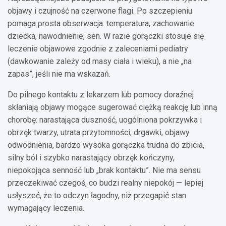
objawy i czujność na czerwone flagi. Po szczepieniu
pomaga prosta obserwacja: temperatura, zachowanie
dziecka, nawodnienie, sen. W razie gorączki stosuje się
leczenie objawowe zgodnie z zaleceniami pediatry
(dawkowanie zależy od masy ciała i wieku), a nie „na
zapas”, jeśli nie ma wskazań.
Do pilnego kontaktu z lekarzem lub pomocy doraźnej
skłaniają objawy mogące sugerować ciężką reakcję lub inną
chorobę: narastająca duszność, uogólniona pokrzywka i
obrzęk twarzy, utrata przytomności, drgawki, objawy
odwodnienia, bardzo wysoka gorączka trudna do zbicia,
silny ból i szybko narastający obrzęk kończyny,
niepokojąca senność lub „brak kontaktu”. Nie ma sensu
przeczekiwać czegoś, co budzi realny niepokój — lepiej
usłyszeć, że to odczyn łagodny, niż przegapić stan
wymagający leczenia.