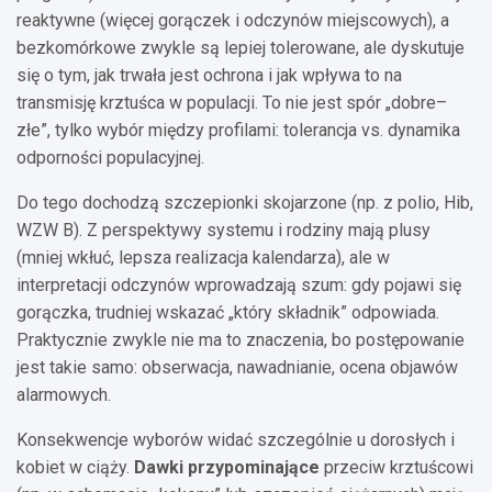
reaktywne (więcej gorączek i odczynów miejscowych), a
bezkomórkowe zwykle są lepiej tolerowane, ale dyskutuje
się o tym, jak trwała jest ochrona i jak wpływa to na
transmisję krztuśca w populacji. To nie jest spór „dobre–
złe”, tylko wybór między profilami: tolerancja vs. dynamika
odporności populacyjnej.
Do tego dochodzą szczepionki skojarzone (np. z polio, Hib,
WZW B). Z perspektywy systemu i rodziny mają plusy
(mniej wkłuć, lepsza realizacja kalendarza), ale w
interpretacji odczynów wprowadzają szum: gdy pojawi się
gorączka, trudniej wskazać „który składnik” odpowiada.
Praktycznie zwykle nie ma to znaczenia, bo postępowanie
jest takie samo: obserwacja, nawadnianie, ocena objawów
alarmowych.
Konsekwencje wyborów widać szczególnie u dorosłych i
kobiet w ciąży.
Dawki przypominające
przeciw krztuścowi