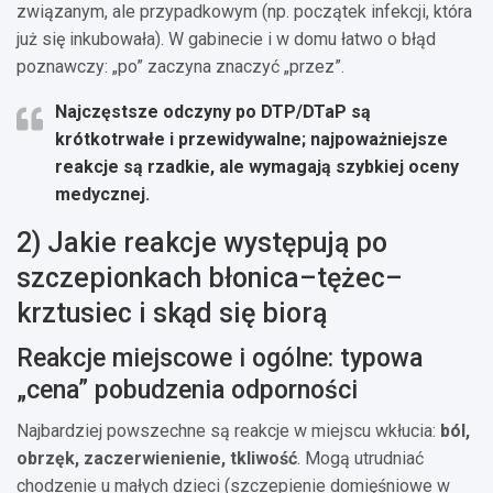
związanym, ale przypadkowym (np. początek infekcji, która
już się inkubowała). W gabinecie i w domu łatwo o błąd
poznawczy: „po” zaczyna znaczyć „przez”.
Najczęstsze odczyny po DTP/DTaP są
krótkotrwałe i przewidywalne; najpoważniejsze
reakcje są rzadkie, ale wymagają szybkiej oceny
medycznej.
2) Jakie reakcje występują po
szczepionkach błonica–tężec–
krztusiec i skąd się biorą
Reakcje miejscowe i ogólne: typowa
„cena” pobudzenia odporności
Najbardziej powszechne są reakcje w miejscu wkłucia:
ból,
obrzęk, zaczerwienienie, tkliwość
. Mogą utrudniać
chodzenie u małych dzieci (szczepienie domięśniowe w