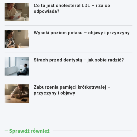
Co to jest cholesterol LDL – i za co
odpowiada?
Wysoki poziom potasu – objawy i przyczyny
Strach przed dentystą – jak sobie radzić?
Zaburzenia pamięci krótkotrwałej –
przyczyny i objawy
Ć
J
w
a
i
k
c
o
z
b
Sprawdź również
e
n
n
i