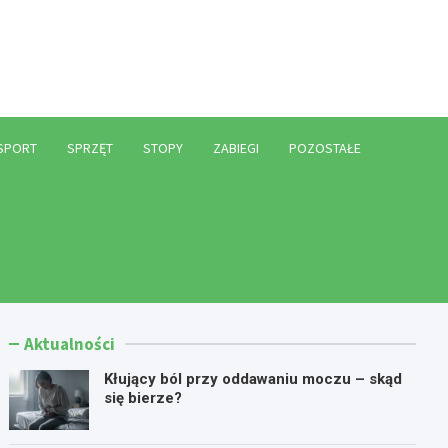
l
SPORT
SPRZĘT
STOPY
ZABIEGI
POZOSTAŁE
Aktualności
Kłujący ból przy oddawaniu moczu – skąd
się bierze?