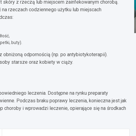
kt skóry z rzeczą lub miejscem zainfekowanym chorobą.
ać na rzeczach codziennego użytku lub miejscach
odczas:
łość,
etki, buty).
 obniżoną odpornością (np. po antybiotykoterapii).
soby starsze oraz kobiety w ciąży.
powiedniego leczenia. Dostępne na rynku preparaty
ienne. Podczas braku poprawy leczenia, konieczna jest jak
p choroby i wprowadzi leczenie, opierające się na środkach