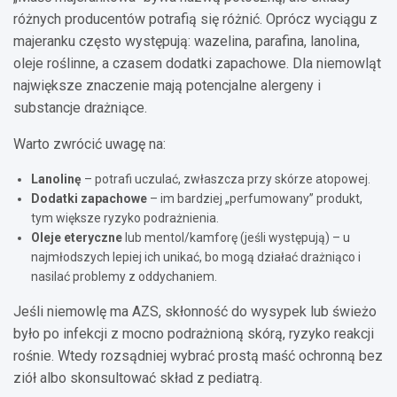
różnych producentów potrafią się różnić. Oprócz wyciągu z
majeranku często występują: wazelina, parafina, lanolina,
oleje roślinne, a czasem dodatki zapachowe. Dla niemowląt
największe znaczenie mają potencjalne alergeny i
substancje drażniące.
Warto zwrócić uwagę na:
Lanolinę
– potrafi uczulać, zwłaszcza przy skórze atopowej.
Dodatki zapachowe
– im bardziej „perfumowany” produkt,
tym większe ryzyko podrażnienia.
Oleje eteryczne
lub mentol/kamforę (jeśli występują) – u
najmłodszych lepiej ich unikać, bo mogą działać drażniąco i
nasilać problemy z oddychaniem.
Jeśli niemowlę ma AZS, skłonność do wysypek lub świeżo
było po infekcji z mocno podrażnioną skórą, ryzyko reakcji
rośnie. Wtedy rozsądniej wybrać prostą maść ochronną bez
ziół albo skonsultować skład z pediatrą.