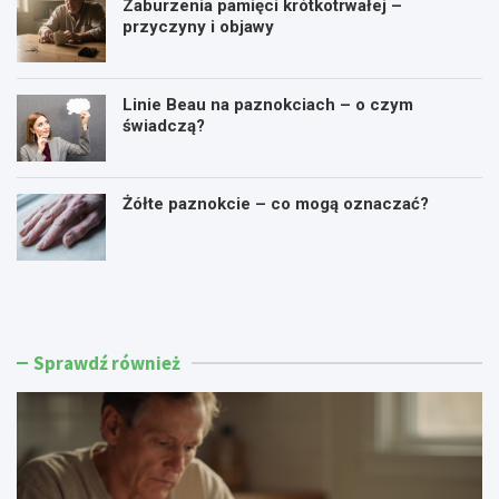
Zaburzenia pamięci krótkotrwałej –
przyczyny i objawy
Linie Beau na paznokciach – o czym
świadczą?
Żółte paznokcie – co mogą oznaczać?
C
W
o
y
t
s
o
o
j
k
Sprawdź również
e
i
s
p
t
o
c
z
h
i
o
o
l
m