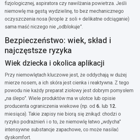
fizjologicznej, aspiratora czy nawilżania powietrza. Jeśli
niemowlę ma gęstą wydzielinę, to bez mechanicznego
oczyszczenia nosa (krople z soli + delikatne odciąganie)
sama maść niczego nie „odblokuje”.
Bezpieczeństwo: wiek, skład i
najczęstsze ryzyka
Wiek dziecka i okolica aplikacji
Przy niemowlętach kluczowe jest, że oddychają w dużej
mierze nosem, a ich skóra jest cienka i reaktywna. Z tego
powodu nie każdy preparat ziołowy jest dobrym pomysłem
„na ślepo”. Wiele produktów ma w ulotce lub opisie
producenta ograniczenia wiekowe (np. od
6.
lub
12.
miesiąca). Takie zapisy nie biorą się znikąd: chodzi o
ryzyko podrażnień i o to, że niemowlę łatwo „wdycha”
intensywne substancje zapachowe, co może nasilać
dyskomfort.