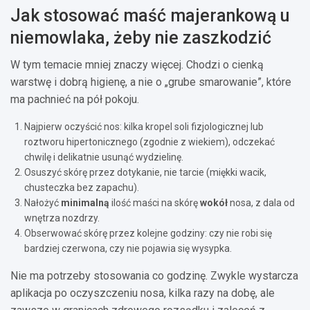
Jak stosować maść majerankową u
niemowlaka, żeby nie zaszkodzić
W tym temacie mniej znaczy więcej. Chodzi o cienką
warstwę i dobrą higienę, a nie o „grube smarowanie”, które
ma pachnieć na pół pokoju.
Najpierw oczyścić nos: kilka kropel soli fizjologicznej lub
roztworu hipertonicznego (zgodnie z wiekiem), odczekać
chwilę i delikatnie usunąć wydzielinę.
Osuszyć skórę przez dotykanie, nie tarcie (miękki wacik,
chusteczka bez zapachu).
Nałożyć
minimalną
ilość maści na skórę
wokół
nosa, z dala od
wnętrza nozdrzy.
Obserwować skórę przez kolejne godziny: czy nie robi się
bardziej czerwona, czy nie pojawia się wysypka.
Nie ma potrzeby stosowania co godzinę. Zwykle wystarcza
aplikacja po oczyszczeniu nosa, kilka razy na dobę, ale