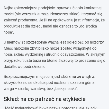
Najbezpieczniejsze podejście: sprawdzić opis konkretnej
maści (nie wszystkie mają identyczny skład) i trzymać się
zaleceń producenta. Jeśli na opakowaniu jest informacja, że
produkt jest dla dzieci, nadal nie oznacza to „do środka
nosa”.
U niemowląt szczególnie ważna jest odległość od nozdrzy.
Maść nałożona zbyt blisko może zostać wciągnięta do
nosa, skleić wydzielinę i utrudnić oczyszczanie. W skrajnym
przypadku tłusta baza na błonie śluzowej to proszenie się o
dodatkowe podrażnienie.
Bezpieczniejszym miejscem jest skóra
na zewnątrz
:
skrzydełka nosa, okolica pod noskiem, czasem górna
warga – cienką warstwą, bez „białej maski”.
Skład: na co patrzeć na etykiecie
„Maść majerankowa” bywa nazwą potoczną, ale składy