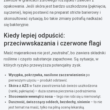
zawsze w granicach zdrowego rozsądku i zaleceń z
opakowania. Jeśli skóra jest bardzo uszkodzona (pęknięcia,
sączenie), lepiej postawić na preparat stricte barierowy i
skonsultować sytuację, bo takie zmiany potrafią nadkażać
się bakteryjnie.
Kiedy lepiej odpuścić:
przeciwwskazania i czerwone flagi
Maść majerankowa nie jest „neutralna”, bo zawiera składniki
roślinne i często substancje zapachowe. Są sytuacje, w
których ryzyko przewyższa potencjalny zysk.
Wysypka, pokrzywka, nasilone zaczerwienienie
po
pierwszym użyciu – produkt odstawić.
Skóra z AZS
w fazie zaostrzenia lub świeżo uszkodzona
(ranki, pęknięcia) – duża szansa pieczenia i podrażnienia.
Stosowanie wewnątrz nosa
– tego nie robi się u niemowląt.
Duszność, świszczący oddech, bezdechy, sinienie
– to nie
jest temat na maść, tylko na pilną ocenę lekarską.