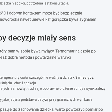
ziecka niepokoi, potrzebna jest konsultacja.
8,6°C i dobrym kontaktem może być bezpiecznie
noworodka nawet „niewielka” gorączka bywa sygnałem
by decyzje miały sens
który sam w sobie bywa mylący. Termometr na czole po
est: dobra metoda i powtarzalne warunki.
temperatury ciała, szczególnie ważny u dzieci
< 3 miesięcy
.
nięcia i chwili spokoju.
ałych niemowląt trudniej o poprawne ułożenie sondy i wynik zależy
y jako jedyna podstawa decyzji przy granicznych wynikach.
ie pasuje do zachowania dziecka, warto powtórzyć pomiar po