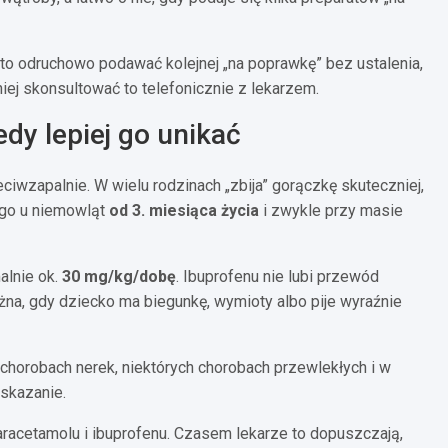
rto odruchowo podawać kolejnej „na poprawkę” bez ustalenia,
iej skonsultować to telefonicznie z lekarzem.
edy lepiej go unikać
iwzapalnie. W wielu rodzinach „zbija” gorączkę skuteczniej,
 go u niemowląt
od 3. miesiąca życia
i zwykle przy masie
alnie ok.
30 mg/kg/dobę
. Ibuprofenu nie lubi przewód
żna, gdy dziecko ma biegunkę, wymioty albo pije wyraźnie
 chorobach nerek, niektórych chorobach przewlekłych i w
wskazanie.
acetamolu i ibuprofenu. Czasem lekarze to dopuszczają,