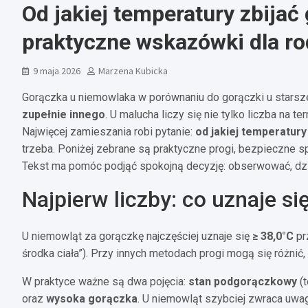
Od jakiej temperatury zbija
praktyczne wskazówki dla r
9 maja 2026
Marzena Kubicka
Gorączka u niemowlaka w porównaniu do gorączki u starsze
zupełnie innego
. U malucha liczy się nie tylko liczba na 
Najwięcej zamieszania robi pytanie:
od jakiej temperatur
trzeba. Poniżej zebrane są praktyczne progi, bezpieczne s
Tekst ma pomóc podjąć spokojną decyzję: obserwować, dzi
Najpierw liczby: co uznaje s
U niemowląt za gorączkę najczęściej uznaje się
≥ 38,0°C
pr
środka ciała”). Przy innych metodach progi mogą się różnić
W praktyce ważne są dwa pojęcia:
stan podgorączkowy
(t
oraz
wysoka gorączka
. U niemowląt szybciej zwraca uwagę