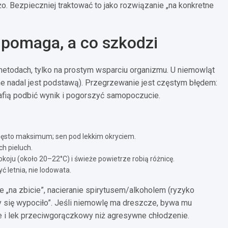
o. Bezpieczniej traktować to jako rozwiązanie „na konkretne
 pomaga, a co szkodzi
etodach, tylko na prostym wsparciu organizmu. U niemowląt
e nadal jest podstawą). Przegrzewanie jest częstym błędem:
afią podbić wynik i pogorszyć samopoczucie.
 często maksimum; sen pod lekkim okryciem.
ch pieluch.
koju (około 20–22°C) i świeże powietrze robią różnicę.
yć letnia, nie lodowata.
e „na zbicie”, nacieranie spirytusem/alkoholem (ryzyko
eby się wypociło”. Jeśli niemowlę ma dreszcze, bywa mu
e i lek przeciwgorączkowy niż agresywne chłodzenie.