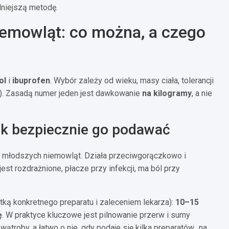
niejszą metodę.
iemowląt: co można, a czego
ol
i
ibuprofen
. Wybór zależy od wieku, masy ciała, tolerancji
ie). Zasadą numer jeden jest dawkowanie
na kilogramy
, a nie
ak bezpiecznie go podawać
 młodszych niemowląt. Działa przeciwgorączkowo i
st rozdrażnione, płacze przy infekcji, ma ból przy
ką konkretnego preparatu i zaleceniem lekarza):
10–15
ę
. W praktyce kluczowe jest pilnowanie przerw i sumy
troby, a łatwo o nie, gdy podaje się kilka preparatów „na