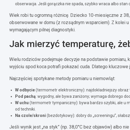
obserwacja. Jeśli gorączka nie spada, szybko wraca albo stan d
Wiek robi tu ogromną różnicę. Dziecko 10-miesięczne z 3
obserwowane w domu (z rozsądnym wsparciem). Z kolei u 
wymagającym pilnej diagnostyki.
Jak mierzyć temperaturę, że
Wielu rodziców podejmuje decyzje na podstawie pomiaru, 
wyjściu spod koca potrafi pokazać cuda. Dlatego kluczowe j
Najczęściej spotykane metody pomiaru u niemowląt:
W odbycie
(termometr elektroniczny): najdokładniejszy obraz 
Pod pachą
: wygodny, ale bywa zaniżony; wymaga dobrego dociś
W uchu
(termometr tympaniczny): bywa bardzo szybki, ale u m
od techniki.
Na czole/skroni
(bezdotykowy): dobry do „screeningu”, słabsz
Jeśli wynik jest „na styk” (np. 38,0°C bez objawów) albo n