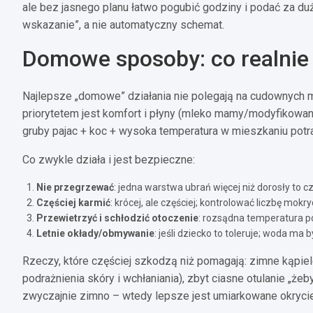
ale bez jasnego planu łatwo pogubić godziny i podać za duż
wskazanie”, a nie automatyczny schemat.
Domowe sposoby: co realnie
Najlepsze „domowe” działania nie polegają na cudownych m
priorytetem jest komfort i płyny (mleko mamy/modyfikowan
gruby pajac + koc + wysoka temperatura w mieszkaniu potr
Co zwykle działa i jest bezpieczne:
Nie przegrzewać
: jedna warstwa ubrań więcej niż dorosły to
Częściej karmić
: krócej, ale częściej; kontrolować liczbę mokry
Przewietrzyć i schłodzić otoczenie
: rozsądna temperatura po
Letnie okłady/obmywanie
: jeśli dziecko to toleruje; woda ma b
Rzeczy, które częściej szkodzą niż pomagają: zimne kąpiel
podrażnienia skóry i wchłaniania), zbyt ciasne otulanie „ż
zwyczajnie zimno – wtedy lepsze jest umiarkowane okryci