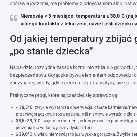
odmawia jedzenia, ma problemy z oddychaniem albo jest wy
Niemowlę < 3 miesiące:
temperatura
≥ 38,0°C
(naj
pilnego kontaktu z lekarzem, nawet jeśli dziecko 
Od jakiej temperatury zbijać 
„po stanie dziecka”
Najbardziej rozsądna zasada brzmi: nie zbija się gorączki „
bezpieczeństwa. Gorączka bywa elementem odpowiedzi odp
zaczyna się wtedy, gdy dziecko cierpi, traci płyny, nie śpi, 
Praktyczne progi, które najczęściej się sprawdzają:
< 38,5°C
: zwykle wystarcza obserwacja, częste karmienie/nawa
przeciwgorączkowe rozważa się, jeśli niemowlę wyraźnie źle si
38,5–39,0°C
: często to moment, w którym warto podać lek, jeś
jedzenia lub widać wyraźny dyskomfort.
≥ 39,0°C
: u wielu niemowląt to już wysoka gorączka. Zwykle s