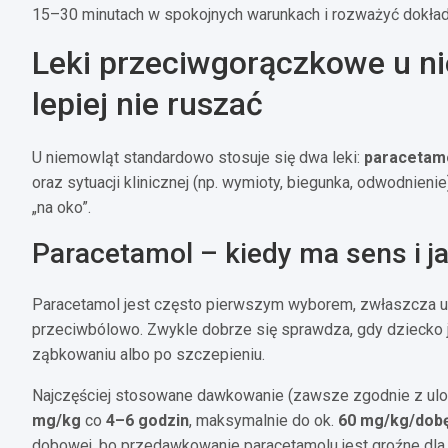
15–30 minutach w spokojnych warunkach i rozważyć dokład
Leki przeciwgorączkowe u n
lepiej nie ruszać
U niemowląt standardowo stosuje się dwa leki:
paracetam
oraz sytuacji klinicznej (np. wymioty, biegunka, odwodnien
„na oko”.
Paracetamol – kiedy ma sens i j
Paracetamol jest często pierwszym wyborem, zwłaszcza u
przeciwbólowo. Zwykle dobrze się sprawdza, gdy dziecko je
ząbkowaniu albo po szczepieniu.
Najczęściej stosowane dawkowanie (zawsze zgodnie z ulot
mg/kg
co
4–6 godzin
, maksymalnie do ok.
60 mg/kg/dob
dobowej, bo przedawkowanie paracetamolu jest groźne dla wą