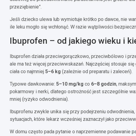
przeziębienie”.
Jeśli dziecko ulewa lub wymiotuje krótko po dawce, nie wa
ile leku mogło się wchłonąć. W razie wątpliwości bezpieczn
Ibuprofen – od jakiego wieku i ki
Ibuprofen działa przeciwgorączkowo, przeciwbólowo i przec
ale ma też więcej przeciwwskazań. Najczęściej stosuje się
ciała co najmniej
5–6 kg
(zależnie od preparatu i zaleceń).
Typowe dawkowanie:
5–10 mg/kg
co
6–8 godzin
, maksym
pokarmowy i nerki, dlatego ostrożność jest szczególnie wa
mniej (ryzyko odwodnienia).
Ibuprofenu zwykle unika się przy podejrzeniu odwodnienia,
sytuacjach, które lekarz wcześniej zaznaczył jako przeciw
W domu często pada pytanie o naprzemienne podawanie par