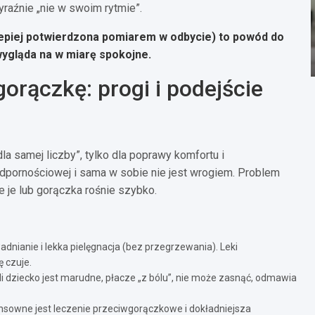
raźnie „nie w swoim rytmie”.
lepiej potwierdzona pomiarem w odbycie) to powód do
wygląda na w miarę spokojne.
gorączkę: progi i podejście
dla samej liczby”, tylko dla poprawy komfortu i
ornościowej i sama w sobie nie jest wrogiem. Problem
nie je lub gorączka rośnie szybko.
dnianie i lekka pielęgnacja (bez przegrzewania). Leki
ę czuje.
li dziecko jest marudne, płacze „z bólu”, nie może zasnąć, odmawia
ensowne jest leczenie przeciwgorączkowe i dokładniejsza