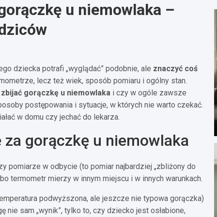
ć gorączkę u niemowlaka –
odziców
go dziecka potrafi „wyglądać” podobnie, ale
znaczyć coś
termometrze, lecz też wiek, sposób pomiaru i ogólny stan.
y zbijać gorączkę u niemowlaka
i czy w ogóle zawsze
posoby postępowania i sytuacje, w których nie warto czekać.
ałać w domu czy jechać do lekarza.
ię za gorączkę u niemowlaka
zy pomiarze w odbycie (to pomiar najbardziej „zbliżony do
, bo termometr mierzy w innym miejscu i w innych warunkach.
emperatura podwyższona, ale jeszcze nie typowa gorączka)
 nie sam „wynik”, tylko to, czy dziecko jest osłabione,