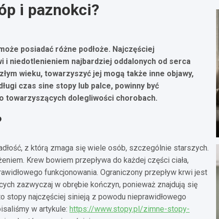
óp i paznokci?
 może posiadać różne podłoże. Najczęściej
 i niedotlenieniem najbardziej oddalonych od serca
złym wieku, towarzyszyć jej mogą także inne objawy,
ługi czas sine stopy lub palce, powinny być
o towarzyszących dolegliwości chorobach.
?
adłość, z którą zmaga się wiele osób, szczególnie starszych.
eniem. Krew bowiem przepływa do każdej części ciała,
rawidłowego funkcjonowania. Ograniczony przepływ krwi jest
jących zazwyczaj w obrębie kończyn, ponieważ znajdują się
 to stopy najczęściej sinieją z powodu nieprawidłowego
pisaliśmy w artykule:
https://www.stopy.pl/zimne-stopy-