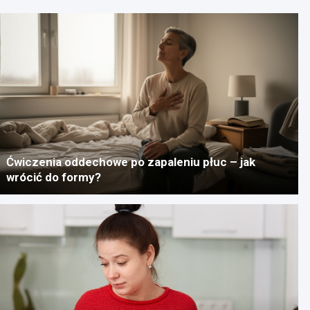
Ćwiczenia oddechowe po zapaleniu płuc – jak
wrócić do formy?