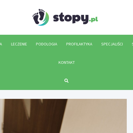
Stopy.p
A
LECZENIE
PODOLOGIA
PROFILAKTYKA
SPECJALIŚCI
KONTAKT