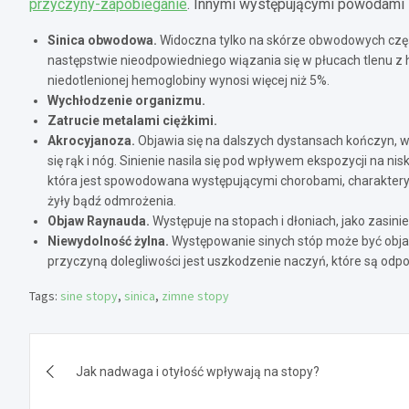
przyczyny-zapobieganie
. Innymi występującymi powodami s
Sinica obwodowa.
Widoczna tylko na skórze obwodowych części 
następstwie nieodpowiedniego wiązania się w płucach tlenu z
niedotlenionej hemoglobiny wynosi więcej niż 5%.
Wychłodzenie organizmu.
Zatrucie metalami ciężkimi.
Akrocyjanoza.
Objawia się na dalszych dystansach kończyn, 
się rąk i nóg. Sinienie nasila się pod wpływem ekspozycji na n
która jest spowodowana występującymi chorobami, charakteryz
żyły bądź odmrożenia.
Objaw Raynauda.
W
ystępuje na stopach i dłoniach, jako zasin
Niewydolność żylna.
Występowanie sinych stóp może być obja
przyczyną dolegliwości jest uszkodzenie naczyń, które są odp
Tags:
sine stopy
,
sinica
,
zimne stopy
Nawigacja
Jak nadwaga i otyłość wpływają na stopy?
wpisu