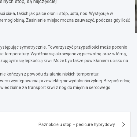
inych stóp, są najczęściej:
ciała, takich jak palce dłoni i stóp, usta, nos. Występuje w
 hemoglobiną. Zasinienie miejsc można zauważyć, podczas gdy ilość
występując symetrycznie. Towarzyszyć przypadłości może pocenie
iskie temperatury. Wyróżnia się akrocyjanozę pierwotną oraz wtórną,
ującymi się lepkością krwi. Może być także powikłaniem ucisku na
ienie kończyn z powodu działania niskich temperatur.
wem występowania przewlekłej niewydolności żylnej. Bezpośrednią
owiedzialne za transport krwi z nóg do mięśnia sercowego.
Paznokcie u stóp – pedicure hybrydowy