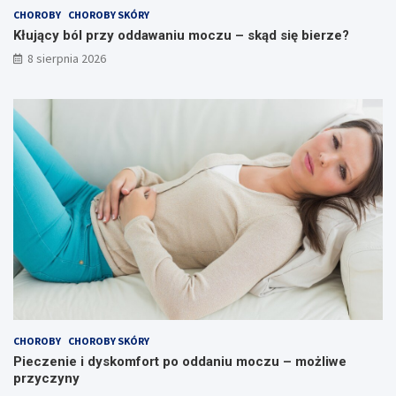
n
p
CHOROBY
CHOROBY SKÓRY
i
o
u
o
Kłujący ból przy oddawaniu moczu – skąd się bierze?
m
d
8 sierpnia 2026
o
d
c
a
z
n
u
i
–
u
s
m
k
o
ą
c
d
z
s
u
i
–
ę
m
b
o
i
ż
e
l
r
i
z
w
CHOROBY
CHOROBY SKÓRY
e
e
Pieczenie i dyskomfort po oddaniu moczu – możliwe
?
p
przyczyny
r