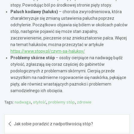
stopy. Powodując ból po środkowej stronie pięty stopy.
Paluch koślawy (haluks)
– choroba zwyrodnieniowa, która
charakteryzuje się zmianą ustawienia palucha poprzez
odchylenie. Początkowo objawia się bólem w okolicach palców
stóp, następnie pojawić się może stan zapalny,
zaczerwienienie, pieczenie oraz zniekształcenie palca. Więcej
na temat haluksów, można przeczytać w artykule
https://www.stopy.pl/czym-sa-haluksy/
Problemy skórne stóp
– osoby cierpiące na nadwagę bądź
otyłość, zgłaszają się coraz częściej do gabinetów
podologicznych z problemami skórnymi. Cierpią przede
wszystkim na nadmierne rogowacenie się naskórka, pękające
pięty, ale również wrastających paznokci i problemem
samodzielnego ich obcięcia.
Tags:
nadwaga
,
otyłość
,
problemy stóp
,
zdrowie
Nawigacja
Jak sobie poradzić z nadpotliwością stóp?
wpisu