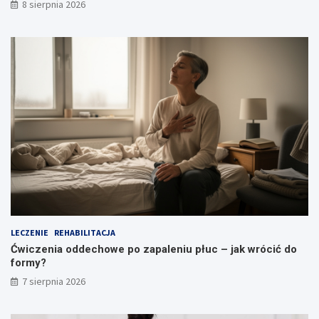
8 sierpnia 2026
z
y
c
z
y
n
y
LECZENIE
REHABILITACJA
Ćwiczenia oddechowe po zapaleniu płuc – jak wrócić do
formy?
7 sierpnia 2026