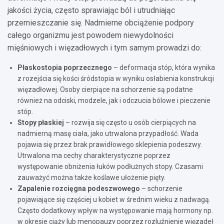
jakości życia, często sprawiając ból i utrudniając
przemieszczanie się. Nadmierne obciążenie podpory
całego organizmu jest powodem niewydolności
mięśniowych i więzadłowych i tym samym prowadzi do:
Płaskostopia poprzecznego
– deformacja stóp, która wynika
z rozejścia się kości śródstopia w wyniku osłabienia konstrukcji
więzadłowej. Osoby cierpiące na schorzenie są podatne
również na odciski, modzele, jak i odczucia bólowe i pieczenie
stóp.
Stopy płaskiej
– rozwija się często u osób cierpiących na
nadmierną masę ciała, jako utrwalona przypadłość. Wada
pojawia się przez brak prawidłowego sklepienia podeszwy.
Utrwalona ma cechy charakterystyczne poprzez
występowanie obniżenia łuków podłużnych stopy. Czasami
zauważyć można także koślawe ułożenie pięty.
Zapalenie rozcięgna podeszwowego
– schorzenie
pojawiające się częściej u kobiet w średnim wieku z nadwagą.
Często dodatkowy wpływ na występowanie mają hormony np.
w okresie ciąży lub menopauzy poprzez rozluźnienie więzadeł