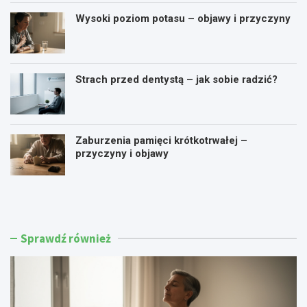
Wysoki poziom potasu – objawy i przyczyny
Strach przed dentystą – jak sobie radzić?
Zaburzenia pamięci krótkotrwałej –
przyczyny i objawy
Ć
J
w
a
i
k
c
o
z
b
Sprawdź również
e
n
n
i
i
ż
a
y
o
ć
d
p